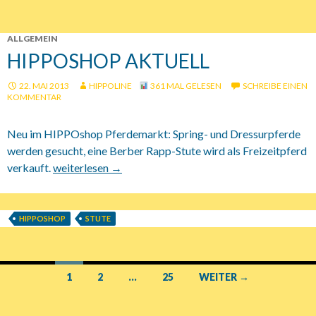
ALLGEMEIN
HIPPOSHOP AKTUELL
22. MAI 2013
HIPPOLINE
361 MAL GELESEN
SCHREIBE EINEN
KOMMENTAR
Neu im HIPPOshop Pferdemarkt: Spring- und Dressurpferde
werden gesucht, eine Berber Rapp-Stute wird als Freizeitpferd
verkauft.
HIPPOshop aktuell
weiterlesen
→
HIPPOSHOP
STUTE
1
2
…
25
WEITER →
Beitrags-