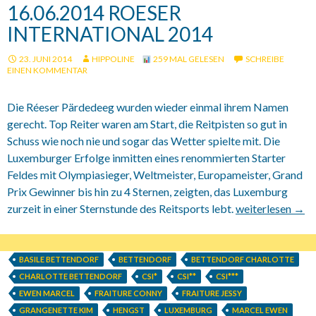
16.06.2014 ROESER
INTERNATIONAL 2014
23. JUNI 2014
HIPPOLINE
259 MAL GELESEN
SCHREIBE
EINEN KOMMENTAR
Die Réeser Pärdedeeg wurden wieder einmal ihrem Namen
gerecht. Top Reiter waren am Start, die Reitpisten so gut in
Schuss wie noch nie und sogar das Wetter spielte mit. Die
Luxemburger Erfolge inmitten eines renommierten Starter
Feldes mit Olympiasieger, Weltmeister, Europameister, Grand
Prix Gewinner bis hin zu 4 Sternen, zeigten, das Luxemburg
zurzeit in einer Sternstunde des Reitsports lebt.
16.06.2014 Roes
weiterlesen
→
BASILE BETTENDORF
BETTENDORF
BETTENDORF CHARLOTTE
CHARLOTTE BETTENDORF
CSI*
CSI**
CSI***
EWEN MARCEL
FRAITURE CONNY
FRAITURE JESSY
GRANGENETTE KIM
HENGST
LUXEMBURG
MARCEL EWEN