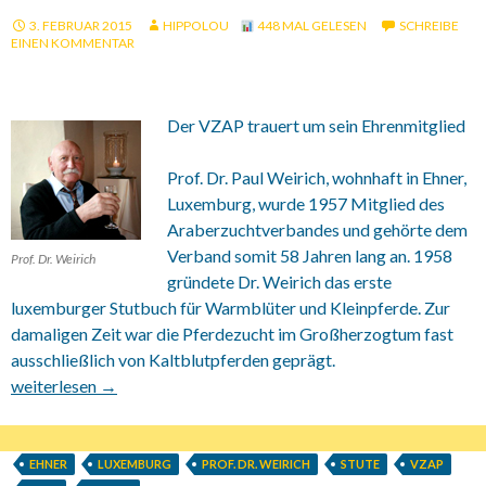
3. FEBRUAR 2015
HIPPOLOU
448 MAL GELESEN
SCHREIBE
EINEN KOMMENTAR
Der VZAP trauert um sein Ehrenmitglied
Prof. Dr. Paul Weirich, wohnhaft in Ehner,
Luxemburg, wurde 1957 Mitglied des
Araberzuchtverbandes und gehörte dem
Verband somit 58 Jahren lang an. 1958
Prof. Dr. Weirich
gründete Dr. Weirich das erste
luxemburger Stutbuch für Warmblüter und Kleinpferde. Zur
damaligen Zeit war die Pferdezucht im Großherzogtum fast
ausschließlich von Kaltblutpferden geprägt.
23.01.2015 Trauer um Prof. Dr. Paul Weirich
weiterlesen
→
EHNER
LUXEMBURG
PROF. DR. WEIRICH
STUTE
VZAP