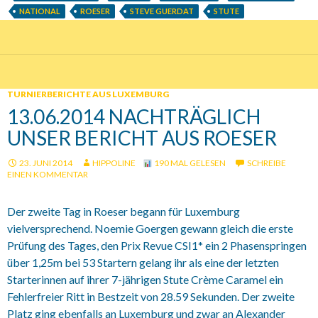
NATIONAL
ROESER
STEVE GUERDAT
STUTE
TURNIERBERICHTE AUS LUXEMBURG
13.06.2014 NACHTRÄGLICH
UNSER BERICHT AUS ROESER
23. JUNI 2014
HIPPOLINE
190 MAL GELESEN
SCHREIBE
EINEN KOMMENTAR
Der zweite Tag in Roeser begann für Luxemburg
vielversprechend. Noemie Goergen gewann gleich die erste
Prüfung des Tages, den Prix Revue CSI1* ein 2 Phasenspringen
über 1,25m bei 53 Startern gelang ihr als eine der letzten
Starterinnen auf ihrer 7-jährigen Stute Crème Caramel ein
Fehlerfreier Ritt in Bestzeit von 28.59 Sekunden. Der zweite
Platz ging ebenfalls an Luxemburg und zwar an Alexander