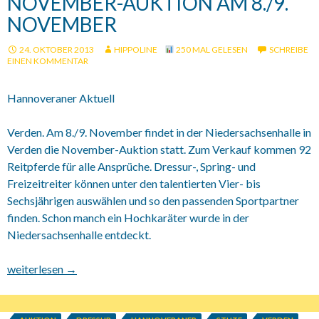
NOVEMBER-AUKTION AM 8./9.
NOVEMBER
24. OKTOBER 2013
HIPPOLINE
250 MAL GELESEN
SCHREIBE
EINEN KOMMENTAR
Hannoveraner Aktuell
Verden. Am 8./9. November findet in der Niedersachsenhalle in
Verden die November-Auktion statt. Zum Verkauf kommen 92
Reitpferde für alle Ansprüche. Dressur-, Spring- und
Freizeitreiter können unter den talentierten Vier- bis
Sechsjährigen auswählen und so den passenden Sportpartner
finden. Schon manch ein Hochkaräter wurde in der
Niedersachsenhalle entdeckt.
November-Auktion am 8./9. November
weiterlesen
→