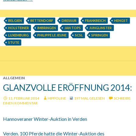
BELGIEN
BETTENDORF
DRESSUR
FRANKREICH
HENGST
HOLSTEINER
IMBRINGEN
JAN TOPS
JUNGLINSTER
LUXEMBURG
PHILIPPE LE JEUNE
SCSL
SPRINGEN
STUTE
ALLGEMEIN
GLANZVOLLE ERÖFFNUNG 2014:
11. FEBRUAR 2014
HIPPOLINE
197 MAL GELESEN
SCHREIBE
EINEN KOMMENTAR
Hannoveraner Winter-Auktion in Verden
Verden. 100 Pferde hatte die Winter-Auktion des