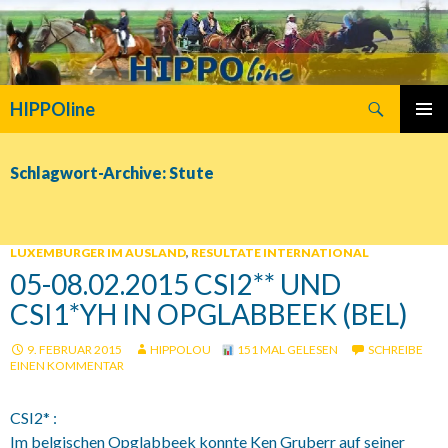
Suchen
HIPPOline
SPRINGE
PRIMÄR
ZUM
MENÜ
INHALT
Schlagwort-Archive: Stute
LUXEMBURGER IM AUSLAND
,
RESULTATE INTERNATIONAL
05-08.02.2015 CSI2** UND
CSI1*YH IN OPGLABBEEK (BEL)
9. FEBRUAR 2015
HIPPOLOU
151 MAL GELESEN
SCHREIBE
EINEN KOMMENTAR
CSI2* :
Im belgischen Opglabbeek konnte Ken Gruberr auf seiner