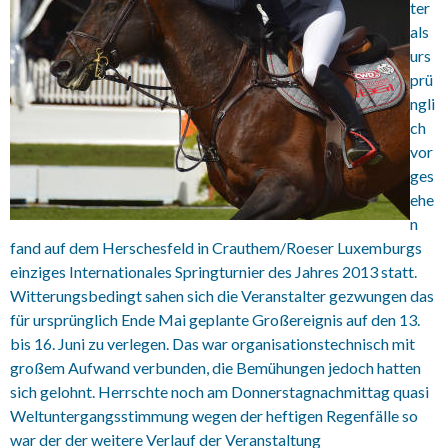
ter
als
urs
prü
ngli
ch
vor
ges
ehe
n
fand auf dem Herschesfeld in Crauthem/Roeser Luxemburgs
einziges Internationales Springturnier des Jahres 2013 statt.
Witterungsbedingt sahen sich die Veranstalter gezwungen das
für ursprünglich Ende Mai geplante Großereignis auf den 13.
bis 16. Juni zu verlegen. Das war organisationstechnisch mit
großem Aufwand verbunden, die Bemühungen jedoch hatten
sich gelohnt. Herrschte noch am Donnerstagnachmittag quasi
Weltuntergangsstimmung wegen der heftigen Regenfälle so
war der der weitere Verlauf der Veranstaltung