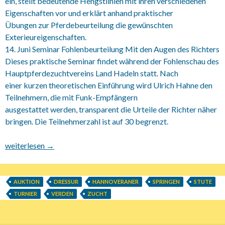
ein, stellt bedeutende Hengstlinien mit ihren verschiedenen
Eigenschaften vor und erklärt anhand praktischer
Übungen zur Pferdebeurteilung die gewünschten
Exterieureigenschaften.
14. Juni Seminar Fohlenbeurteilung Mit den Augen des Richters
Dieses praktische Seminar findet während der Fohlenschau des
Hauptpferdezuchtvereins Land Hadeln statt. Nach
einer kurzen theoretischen Einführung wird Ulrich Hahne den
Teilnehmern, die mit Funk-Empfängern
ausgestattet werden, transparent die Urteile der Richter näher
bringen. Die Teilnehmerzahl ist auf 30 begrenzt.
Hannoveraner Termine Juni bis August
weiterlesen
→
AUKTION
DRESSUR
HANNOVERANER
SPRINGEN
STUTE
TURNIER
VERDEN
ZUCHT