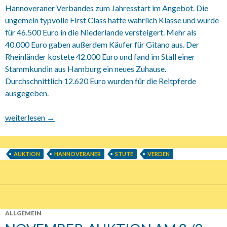
Hannoveraner Verbandes zum Jahresstart im Angebot. Die
ungemein typvolle First Class hatte wahrlich Klasse und wurde
für 46.500 Euro in die Niederlande versteigert. Mehr als
40.000 Euro gaben außerdem Käufer für Gitano aus. Der
Rheinländer kostete 42.000 Euro und fand im Stall einer
Stammkundin aus Hamburg ein neues Zuhause.
Durchschnittlich 12.620 Euro wurden für die Reitpferde
ausgegeben.
Glanzvolle Eröffnung 2014:
weiterlesen
→
AUKTION
HANNOVERANER
STUTE
VERDEN
ALLGEMEIN