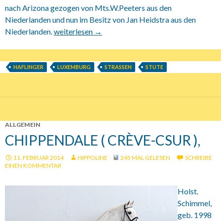
nach Arizona gezogen von Mts.W.Peeters aus den
Niederlanden und nun im Besitz von Jan Heidstra aus den
Niederlanden.
15.02.2014 Körung des SLH
weiterlesen
→
HAFLINGER
LUXEMBURG
STRASSEN
STUTE
ALLGEMEIN
CHIPPENDALE ( CRÈVE-CSUR ),
11. FEBRUAR 2014
HIPPOLINE
245 MAL GELESEN
SCHREIBE
EINEN KOMMENTAR
Holst.
Schimmel,
geb. 1998