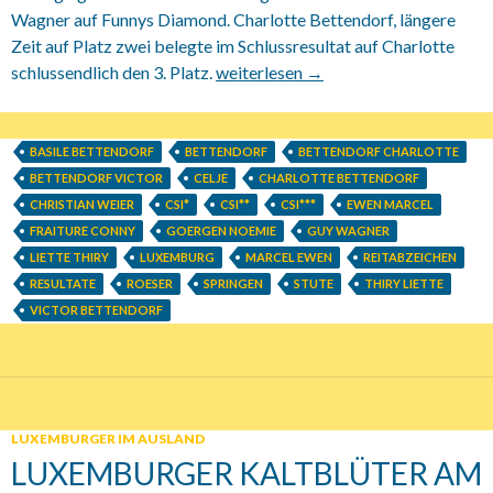
Wagner auf Funnys Diamond. Charlotte Bettendorf, längere
Zeit auf Platz zwei belegte im Schlussresultat auf Charlotte
schlussendlich den 3. Platz.
13.06.2014 Nachträglich unser Beric
weiterlesen
→
BASILE BETTENDORF
BETTENDORF
BETTENDORF CHARLOTTE
BETTENDORF VICTOR
CELJE
CHARLOTTE BETTENDORF
CHRISTIAN WEIER
CSI*
CSI**
CSI***
EWEN MARCEL
FRAITURE CONNY
GOERGEN NOEMIE
GUY WAGNER
LIETTE THIRY
LUXEMBURG
MARCEL EWEN
REITABZEICHEN
RESULTATE
ROESER
SPRINGEN
STUTE
THIRY LIETTE
VICTOR BETTENDORF
LUXEMBURGER IM AUSLAND
LUXEMBURGER KALTBLÜTER AM