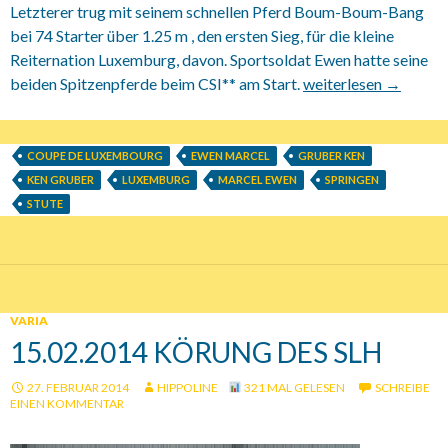
Letzterer trug mit seinem schnellen Pferd Boum-Boum-Bang
bei 74 Starter über 1.25 m , den ersten Sieg, für die kleine
Reiternation Luxemburg, davon. Sportsoldat Ewen hatte seine
beiden Spitzenpferde beim CSI** am Start.
CSI** Villers-Vicom
weiterlesen
→
COUPE DE LUXEMBOURG
EWEN MARCEL
GRUBER KEN
KEN GRUBER
LUXEMBURG
MARCEL EWEN
SPRINGEN
STUTE
VARIA
15.02.2014 KÖRUNG DES SLH
27. FEBRUAR 2014
HIPPOLINE
321 MAL GELESEN
SCHREIBE
EINEN KOMMENTAR