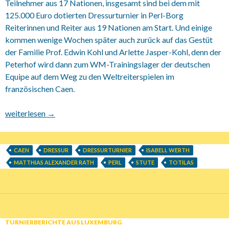
Teilnehmer aus 17 Nationen, insgesamt sind bei dem mit
125.000 Euro dotierten Dressurturnier in Perl-Borg
Reiterinnen und Reiter aus 19 Nationen am Start. Und einige
kommen wenige Wochen später auch zurück auf das Gestüt
der Familie Prof. Edwin Kohl und Arlette Jasper-Kohl, denn der
Peterhof wird dann zum WM-Trainingslager der deutschen
Equipe auf dem Weg zu den Weltreiterspielen im
französischen Caen.
PETERHOF DRESSUR GALA vom 25. Juni bis 29. Juni 2014
weiterlesen
→
CAEN
DRESSUR
DRESSURTURNIER
ISABELL WERTH
MATTHIAS ALEXANDER RATH
PERL
STUTE
TOTILAS
TURNIERBERICHTE AUS LUXEMBURG