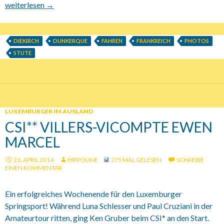
Luxemburger Kaltblüter am Strand von Dunkerque
weiterlesen
→
DIEKIRCH
DUNKERQUE
FAHREN
FRANKREICH
PHOTOS
STUTE
LUXEMBURGER IM AUSLAND
CSI** VILLERS-VICOMPTE EWEN
MARCEL
21. APRIL 2014
HIPPOLINE
275 MAL GELESEN
SCHREIBE
EINEN KOMMENTAR
Ein erfolgreiches Wochenende für den Luxemburger
Springsport! Während Luna Schlesser und Paul Cruziani in der
Amateurtour ritten, ging Ken Gruber beim CSI* an den Start.