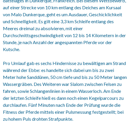
dattelages in Dunkerque, Frankreich. Bei diesem Wettbewerb,
auf einer Strecke von 10 km entlang des Deiches am Kursaal
von Malo Dunkerque, geht es um Ausdauer, Geschicklichkeit
und Schnelligkeit. Es gilt eine 3,3 km Schleife entlang des
Meeres dreimal zu absolvieren, mit einer
Durchschnittsgeschwindigkeit von 12 bis 14 Kilometern in der
Stunde, je nach Anzahl der angespannten Pferde vor der
Kutsche.
Pro Umlauf gab es sechs Hindernisse zu bewältigen am Strand
während der Ebbe: es handelte sich dabei um bis zu zwei
Meter hohe Sanddünen, 50 cm tiefe und bis zu 50 Meter langen
Wassergräben. Des Weiteren war Slalom zwischen Felsen zu
fahren, sowie Schlangenlinien in einem Wasserloch. Am Ende
der letzten Schleife hieß es dann noch einen Kegelparcours zu
durchlaufen. Fünf Minuten nach Ende der Prüfung wurde die
Fitness der Pferde mittels einer Pulsmessung festgestellt; bei
zu hohem Puls drohten Strafpunkte.