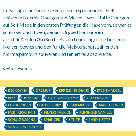
Im Springen lief bei den Senioren ein spannendes Duell
zwischen Noemie Goergen und Marcel Ewen. Hatte Goergen
auf Self Made in den ersten Prüfungen die Nase vorn, so war es
schlussendlich Ewen, der auf Orgueil Fontaine im
abschließenden Großen Preis von Leudelingen die besseren
Nerven bewies und den für die Meisterschaft zählenden
Normalparcours souverän und fehlerfrei absolvierte.
13.-15.09.2013 Landesmeisterschaften Luxemburg 2013
weiterlesen
→
BECK DANA
DRESSUR
ERPELDING DIANE
EWEN MARCEL
FLSE
FLSE-CUP
GOERGEN NOEMIE
GUY WAGNER
LEUDELINGEN
LIETTE THIRY
LUXEMBURG
MARCEL EWEN
MEISTERSCHAFT
MEYERS FABRICE
REIMINGER CAMILLE
SCHULZ SASCHA
SPRINGEN
STUTE
THIRY LIETTE
VAN DER WEKEN MEL