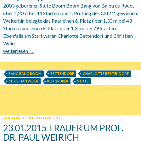
2003 geborenen Stute Boom Boom Bang von Balou du Rouet
über 1,20m bei 44 Startern die 1. Prüfung des CSI2** gewinnen.
Weiterhin belegte das Paar einen 6. Platz über 1,30 m bei 43
Startern und einen 8. Platz über 1,30m bei 79 Startern.
Ebenfalls am Start waren Charlotte Bettendorf und Christian
Weier.
05-08.02.2015 CSI2** und CSI1*YH in Opglabbeek (BEL)
weiterlesen
→
BANG BANG BOOM
BETTENDORF
CHARLOTTE BETTENDORF
CHRISTIAN WEIER
KEN GRUBER
STUTE
ZUCHTREPORT LUXEMBURG
23.01.2015 TRAUER UM PROF.
DR. PAUL WEIRICH