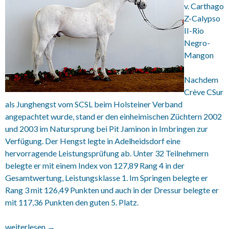
v. Carthago
Z-Calypso
II-Rio
Negro-
Mangon
Nachdem
Crève CSur
als Junghengst vom SCSL beim Holsteiner Verband
angepachtet wurde, stand er den einheimischen Züchtern 2002
und 2003 im Natursprung bei Pit Jaminon in Imbringen zur
Verfügung. Der Hengst legte in Adelheidsdorf eine
hervorragende Leistungsprüfung ab. Unter 32 Teilnehmern
belegte er mit einem Index von 127,89 Rang 4 in der
Gesamtwertung, Leistungsklasse 1. Im Springen belegte er
Rang 3 mit 126,49 Punkten und auch in der Dressur belegte er
mit 117,36 Punkten den guten 5. Platz.
CHIPPENDALE ( Crève-CSur ),
weiterlesen
→