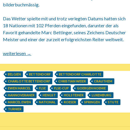
bilderbuchmässig.
Das Wetter spielte mit und trotz verlegten Datums hatten sich
18 Nationen mit 102 Pferden eingefunden, darunter der als
Favorit gehandelte Marc Bettinger, seines Zeichens Deutscher
Meister und einer der zurzeit erfolgreichsten Reiter weltweit.
13.06.-16.06.2013 Internationales zwei-Sterne Springturnier in
weiterlesen
→
Roeser.
BELGIEN
BETTENDORF
BETTENDORF CHARLOTTE
CHARLOTTE BETTENDORF
CHRISTIAN WEIER
CRAUTHEM
EWEN MARCEL
FLSE
FLSE-CUP
GOERGEN NOEMIE
HANNOVERANER
HENGST
HOLSTEINER
LUXEMBURG
MARCEL EWEN
NATIONAL
ROESER
SPRINGEN
STUTE
TURNIER