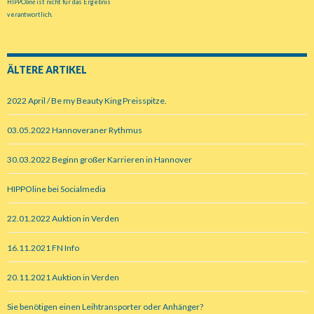
HIPPO
line
ist nicht für das Ergebnis
verantwortlich.
ÄLTERE ARTIKEL
2022 April / Be my Beauty King Preisspitze.
03.05.2022 Hannoveraner Rythmus
30.03.2022 Beginn großer Karrieren in Hannover
HIPPOline bei Socialmedia
22.01.2022 Auktion in Verden
16.11.2021 FN Info
20.11.2021 Auktion in Verden
Sie benötigen einen Leihtransporter oder Anhänger?