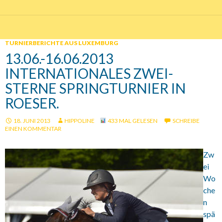
TURNIERBERICHTE AUS LUXEMBURG
13.06.-16.06.2013
INTERNATIONALES ZWEI-
STERNE SPRINGTURNIER IN
ROESER.
18. JUNI 2013
HIPPOLINE
433 MAL GELESEN
SCHREIBE
EINEN KOMMENTAR
Zw
ei
Wo
che
n
spä