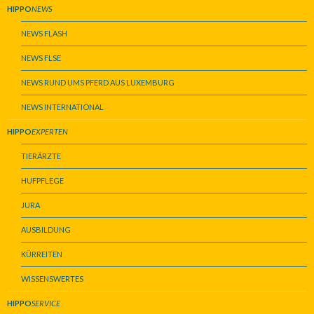
HIPPO
NEWS
NEWS FLASH
NEWS FLSE
NEWS RUND UMS PFERD AUS LUXEMBURG
NEWS INTERNATIONAL
HIPPO
EXPERTEN
TIERÄRZTE
HUFPFLEGE
JURA
AUSBILDUNG
KÜRREITEN
WISSENSWERTES
HIPPO
SERVICE