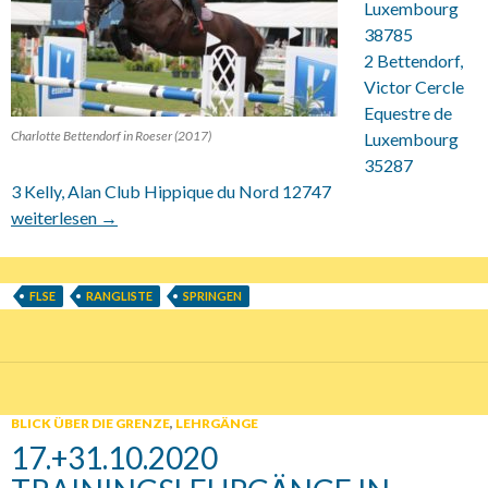
Luxembourg
38785
2 Bettendorf,
Victor Cercle
Equestre de
Charlotte Bettendorf in Roeser (2017)
Luxembourg
35287
3 Kelly, Alan Club Hippique du Nord 12747
14.03.2021 FLSE Rangliste Springreiter 2020
weiterlesen
→
FLSE
RANGLISTE
SPRINGEN
BLICK ÜBER DIE GRENZE
,
LEHRGÄNGE
17.+31.10.2020