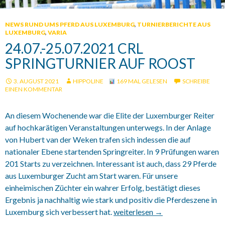
NEWS RUND UMS PFERD AUS LUXEMBURG
,
TURNIERBERICHTE AUS
LUXEMBURG
,
VARIA
24.07.-25.07.2021 CRL
SPRINGTURNIER AUF ROOST
3. AUGUST 2021
HIPPOLINE
169 MAL GELESEN
SCHREIBE
EINEN KOMMENTAR
An diesem Wochenende war die Elite der Luxemburger Reiter
auf hochkarätigen Veranstaltungen unterwegs. In der Anlage
von Hubert van der Weken trafen sich indessen die auf
nationaler Ebene startenden Springreiter. In 9 Prüfungen waren
201 Starts zu verzeichnen. Interessant ist auch, dass 29 Pferde
aus Luxemburger Zucht am Start waren. Für unsere
einheimischen Züchter ein wahrer Erfolg, bestätigt dieses
Ergebnis ja nachhaltig wie stark und positiv die Pferdeszene in
Luxemburg sich verbessert hat.
24.07.-25.07.2021 CRL Springtur
weiterlesen
→