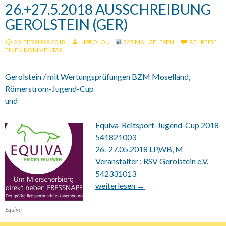
26.+27.5.2018 AUSSCHREIBUNG
GEROLSTEIN (GER)
20. FEBRUAR 2018
HIPPOLOU
225 MAL GELESEN
SCHREIBE
EINEN KOMMENTAR
Gerolstein / mit Wertungsprüfungen BZM Moselland,
Römerstrom-Jugend-Cup
und
Equiva-Reitsport-Jugend-Cup 2018
541821003
26.-27.05.2018 LP,WB, M
Veranstalter : RSV Gerolstein e.V.
542331013
26.+27.5.2018 Ausschreibung Gerolst
weiterlesen
→
Equiva