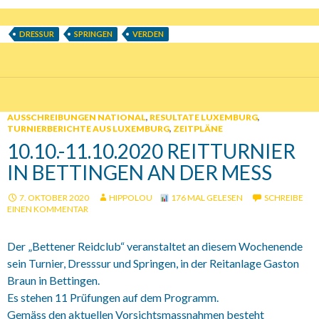
DRESSUR
SPRINGEN
VERDEN
AUSSCHREIBUNGEN NATIONAL
,
RESULTATE LUXEMBURG
,
TURNIERBERICHTE AUS LUXEMBURG
,
ZEITPLÄNE
10.10.-11.10.2020 REITTURNIER
IN BETTINGEN AN DER MESS
7. OKTOBER 2020
HIPPOLOU
176 MAL GELESEN
SCHREIBE
EINEN KOMMENTAR
Der „Bettener Reidclub“ veranstaltet an diesem Wochenende
sein Turnier, Dresssur und Springen, in der Reitanlage Gaston
Braun in Bettingen.
Es stehen 11 Prüfungen auf dem Programm.
Gemäss den aktuellen Vorsichtsmassnahmen besteht