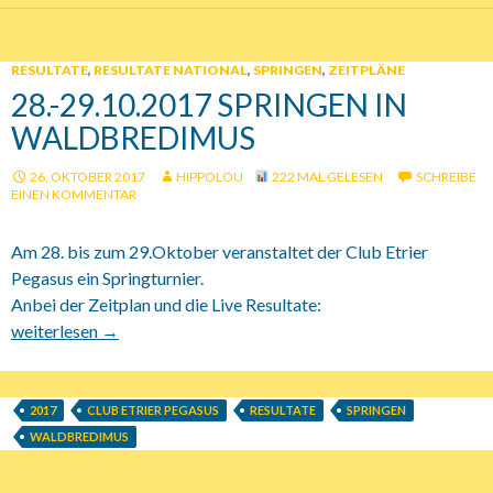
RESULTATE
,
RESULTATE NATIONAL
,
SPRINGEN
,
ZEITPLÄNE
28.-29.10.2017 SPRINGEN IN
WALDBREDIMUS
26. OKTOBER 2017
HIPPOLOU
222 MAL GELESEN
SCHREIBE
EINEN KOMMENTAR
Am 28. bis zum 29.Oktober veranstaltet der Club Etrier
Pegasus ein Springturnier.
Anbei der Zeitplan und die Live Resultate:
28.-29.10.2017 Springen in Waldbredimus
weiterlesen
→
2017
CLUB ETRIER PEGASUS
RESULTATE
SPRINGEN
WALDBREDIMUS