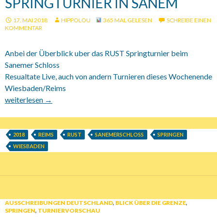
SPRINGTURNIER IN SANEM
17. MAI 2018
HIPPOLOU
365 MAL GELESEN
SCHREIBE EINEN
KOMMENTAR
Anbei der Überblick uber das RUST Springturnier beim
Sanemer Schloss
Resualtate Live, auch von andern Turnieren dieses Wochenende
Wiesbaden/Reims
19.-21.05.2018 RUST Springturnier in Sanem
weiterlesen
→
2018
REIMS
RUST
SANEMERSCHLOSS
SPRINGEN
WIESBADEN
AUSSCHREIBUNGEN DEUTSCHLAND
,
BLICK ÜBER DIE GRENZE
,
SPRINGEN
,
TURNIERVORSCHAU