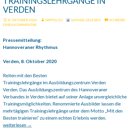
TRAININGSLEHRGÄNGE IN
VERDEN
8. OKTOBER 2020
HIPPOLOU
169 MAL GELESEN
SCHREIBE
EINEN KOMMENTAR
Pressemitteilung:
Hannoveraner Rhythmus
Verden, 8. Oktober 2020
Reiten mit den Besten
Trainingslehrgänge im Ausbildungszentrum Verden
Verden. Das Ausbildungszentrum des Hannoveraner
Verbandes in Verden bietet auf seiner Anlage unvergleichliche
Trainingsmöglichkeiten. Renommierte Ausbilder lassen die
mehrtägigen Trainingslehrgänge unter dem Motto „Mit den
Besten trainieren“ zu einem echten Erlebnis werden.
17.+31.10.2020 Trainingslehrgänge in Verden
weiterlesen
→