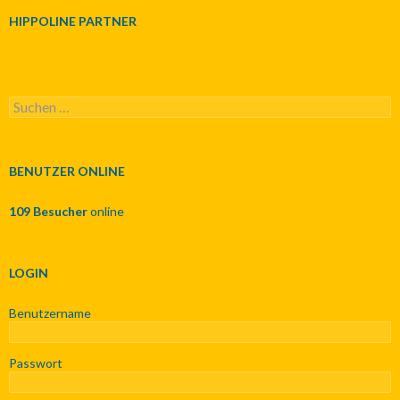
HIPPOLINE PARTNER
S
u
c
h
e
BENUTZER ONLINE
n
n
109 Besucher
online
a
c
h
:
LOGIN
Benutzername
Passwort