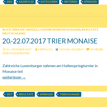
2018
KADER FLSE
KATEGORIEN
KRITERIEN
SPRINGEN
BLICK ÜBER DIE GRENZE
,
LUXEMBURGER IM AUSLAND
,
RESULTATE
DEUTSCHLAND
20.-22.07.2017 TRIER MONAISE
31. OKTOBER 2017
HIPPOLOU
133 MAL GELESEN
SCHREIBE
EINEN KOMMENTAR
Zahlreiche Luxemburger nahmen am Hallenspringturnier in
Monaise teil
20.-22.07.2017 Trier Monaise
weiterlesen
→
2017
RESULTATE
SPRINGEN
TRIER MONAISE