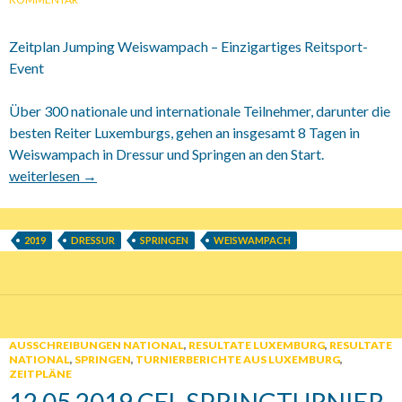
Zeitplan Jumping Weiswampach – Einzigartiges Reitsport-
Event
Über 300 nationale und internationale Teilnehmer, darunter die
besten Reiter Luxemburgs, gehen an insgesamt 8 Tagen in
Weiswampach in Dressur und Springen an den Start.
Dressur und Springen in Weiswampach live
weiterlesen
→
2019
DRESSUR
SPRINGEN
WEISWAMPACH
AUSSCHREIBUNGEN NATIONAL
,
RESULTATE LUXEMBURG
,
RESULTATE
NATIONAL
,
SPRINGEN
,
TURNIERBERICHTE AUS LUXEMBURG
,
ZEITPLÄNE