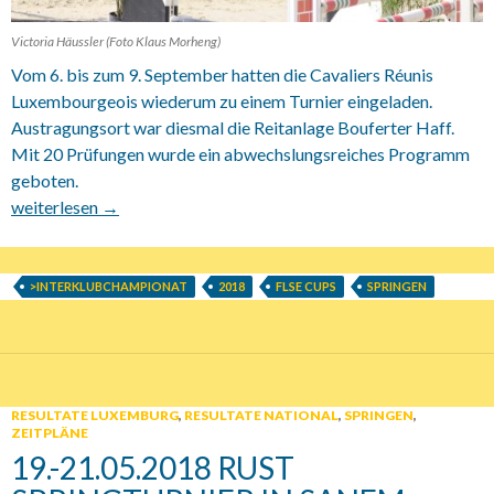
Victoria Häussler (Foto Klaus Morheng)
Vom 6. bis zum 9. September hatten die Cavaliers Réunis
Luxembourgeois wiederum zu einem Turnier eingeladen.
Austragungsort war diesmal die Reitanlage Bouferter Haff.
Mit 20 Prüfungen wurde ein abwechslungsreiches Programm
geboten.
06.-.09.09.2018 CRL Springturnier auf dem Bouferter Haff
weiterlesen
→
>INTERKLUBCHAMPIONAT
2018
FLSE CUPS
SPRINGEN
RESULTATE LUXEMBURG
,
RESULTATE NATIONAL
,
SPRINGEN
,
ZEITPLÄNE
19.-21.05.2018 RUST