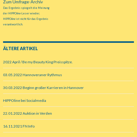
Zum Umfrage-Archiv
Das Ergebnis spiegelt die Meinung
der HIPPO
line
-Leser wieder,
HIPPO
line
ist nicht für das Ergebnis
verantwortlich.
ÄLTERE ARTIKEL
2022 April / Be my Beauty King Preisspitze.
03.05.2022 Hannoveraner Rythmus
30.03.2022 Beginn großer Karrieren in Hannover
HIPPOline bei Socialmedia
22.01.2022 Auktion in Verden
16.11.2021 FN Info