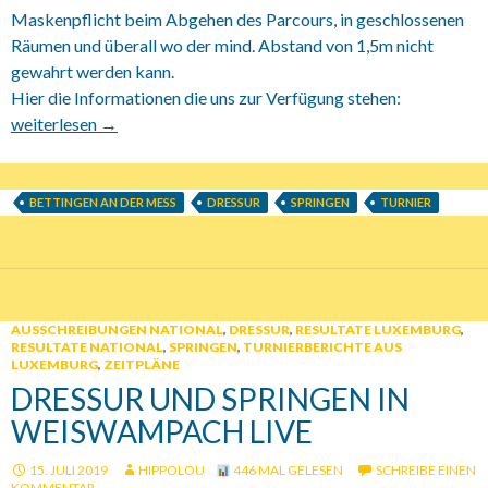
Maskenpflicht beim Abgehen des Parcours, in geschlossenen
Räumen und überall wo der mind. Abstand von 1,5m nicht
gewahrt werden kann.
Hier die Informationen die uns zur Verfügung stehen:
10.10.-11.10.2020 Reitturnier in Bettingen an der Mess
weiterlesen
→
BETTINGEN AN DER MESS
DRESSUR
SPRINGEN
TURNIER
AUSSCHREIBUNGEN NATIONAL
,
DRESSUR
,
RESULTATE LUXEMBURG
,
RESULTATE NATIONAL
,
SPRINGEN
,
TURNIERBERICHTE AUS
LUXEMBURG
,
ZEITPLÄNE
DRESSUR UND SPRINGEN IN
WEISWAMPACH LIVE
15. JULI 2019
HIPPOLOU
446 MAL GELESEN
SCHREIBE EINEN
KOMMENTAR