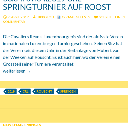
SPRINGTURNIER AUF ROOST
7. APRIL 2019
HIPPOLOU
129 MAL GELESEN
SCHREIBE EINEN
KOMMENTAR
Die Cavaliers Réunis Luxembourgeois sind der aktivste Verein
im nationalen Luxemburger Turniergeschehen. Seinen Sitz hat
der Verein seit diesem Jahr in der Reitanlage von Hubert van
der Weeken auf Rouscht. Es ist auch hier, wo der Verein einen
Grossteil seiner Turniere verantaltet.
06.04.-07.04.2019 CRL Springturnier auf Roost
weiterlesen
→
2019
CRL
ROUSCHT
SPRINGEN
NEWS FLSE
,
SPRINGEN