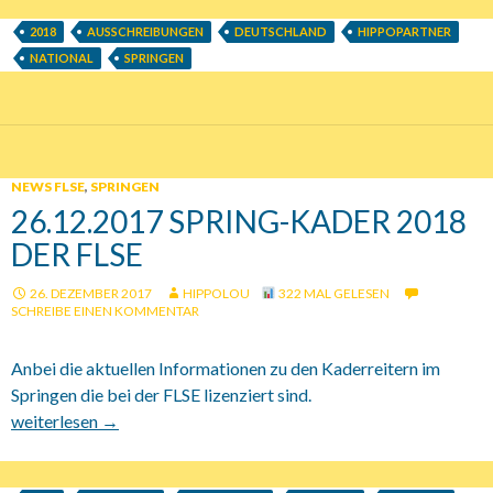
2018
AUSSCHREIBUNGEN
DEUTSCHLAND
HIPPOPARTNER
NATIONAL
SPRINGEN
NEWS FLSE
,
SPRINGEN
26.12.2017 SPRING-KADER 2018
DER FLSE
26. DEZEMBER 2017
HIPPOLOU
322 MAL GELESEN
SCHREIBE EINEN KOMMENTAR
Anbei die aktuellen Informationen zu den Kaderreitern im
Springen die bei der FLSE lizenziert sind.
26.12.2017 Spring-Kader 2018 der FLSE
weiterlesen
→