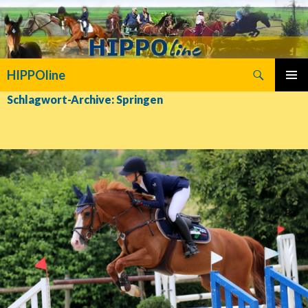
Suchen
HIPPOline
SPRINGE
PRIMÄR
Schlagwort-Archive: Springen
ZUM
MENÜ
INHALT