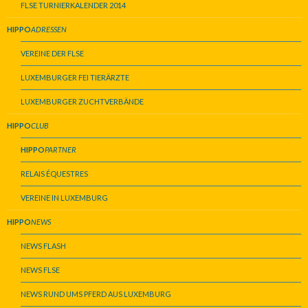
FLSE TURNIERKALENDER 2014
HIPPO
ADRESSEN
VEREINE DER FLSE
LUXEMBURGER FEI TIERÄRZTE
LUXEMBURGER ZUCHTVERBÄNDE
HIPPO
CLUB
HIPPO
PARTNER
RELAIS ÉQUESTRES
VEREINE IN LUXEMBURG
HIPPO
NEWS
NEWS FLASH
NEWS FLSE
NEWS RUND UMS PFERD AUS LUXEMBURG