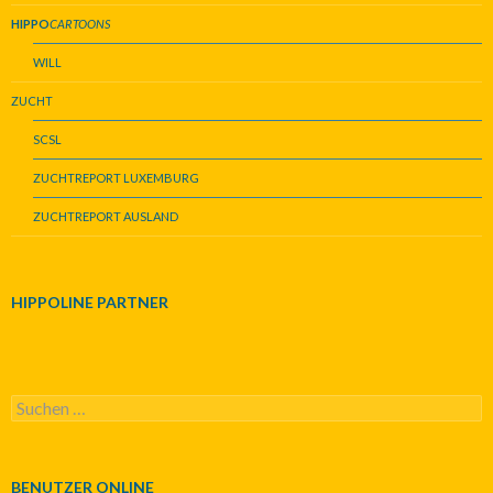
HIPPO
CARTOONS
WILL
ZUCHT
SCSL
ZUCHTREPORT LUXEMBURG
ZUCHTREPORT AUSLAND
HIPPOLINE PARTNER
S
u
c
h
e
BENUTZER ONLINE