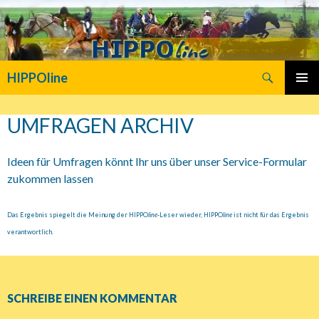
Suchen
HIPPOline
SPRINGE
PRIMÄR
ZUM
MENÜ
UMFRAGEN ARCHIV
INHALT
Ideen für Umfragen könnt Ihr uns über unser Service-Formular
zukommen lassen
Das Ergebnis spiegelt die Meinung der HIPPO
line
-Leser wieder, HIPPO
line
ist nicht für das Ergebnis
verantwortlich.
SCHREIBE EINEN KOMMENTAR