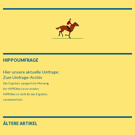
HIPPOUMFRAGE
Hier unsere aktuelle Umfrage:
Zum Umfrage-Archiv
Das Ergebnis spiegelt die Meinung
der HIPPO
line
-Leser wieder,
HIPPO
line
ist nicht für das Ergebnis
verantwortlich.
ÄLTERE ARTIKEL