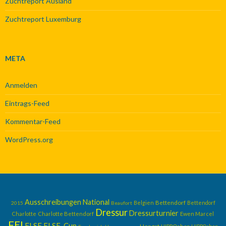
Zuchtreport Ausland
Zuchtreport Luxemburg
META
Anmelden
Eintrags-Feed
Kommentar-Feed
WordPress.org
Ausschreibungen National
Belgien
Bettendorf
Bettendorf
2015
Beaufort
Dressur
Dressurturnier
Charlotte
Charlotte Bettendorf
Ewen Marcel
FEI
FLSE
FLSE-Cup