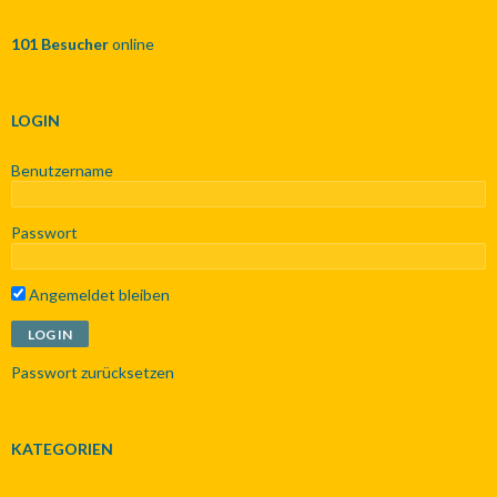
n
n
101 Besucher
online
a
c
h
:
LOGIN
Benutzername
Passwort
Angemeldet bleiben
Passwort zurücksetzen
KATEGORIEN