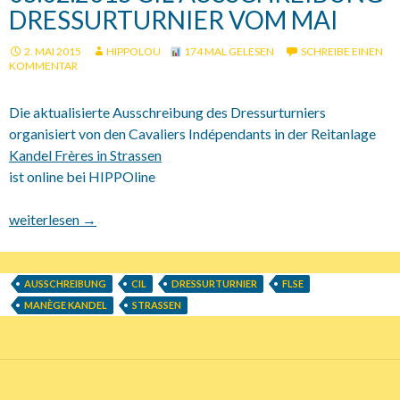
DRESSURTURNIER VOM MAI
2. MAI 2015
HIPPOLOU
174 MAL GELESEN
SCHREIBE EINEN
KOMMENTAR
Die aktualisierte Ausschreibung des Dressurturniers
organisiert von den Cavaliers Indépendants in der Reitanlage
Kandel Frères in Strassen
ist online bei HIPPOline
05.02.2015 CIL Ausschreibung Dressurturnier vom Mai
weiterlesen
→
AUSSCHREIBUNG
CIL
DRESSURTURNIER
FLSE
MANÈGE KANDEL
STRASSEN