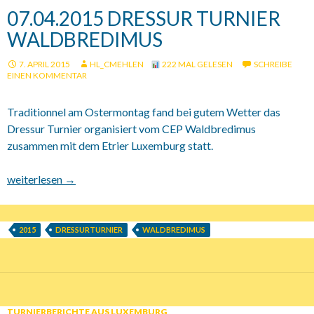
07.04.2015 DRESSUR TURNIER
WALDBREDIMUS
7. APRIL 2015
HL_CMEHLEN
222 MAL GELESEN
SCHREIBE
EINEN KOMMENTAR
Traditionnel am Ostermontag fand bei gutem Wetter das
Dressur Turnier organisiert vom CEP Waldbredimus
zusammen mit dem Etrier Luxemburg statt.
07.04.2015 Dressur Turnier Waldbredimus
weiterlesen
→
2015
DRESSURTURNIER
WALDBREDIMUS
TURNIERBERICHTE AUS LUXEMBURG