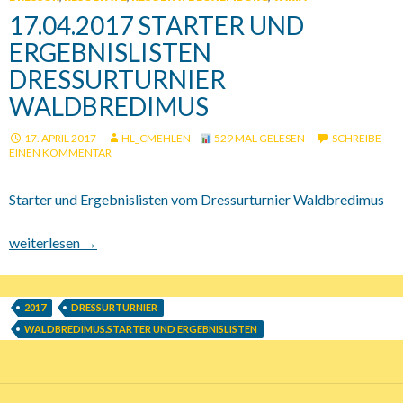
17.04.2017 STARTER UND
ERGEBNISLISTEN
DRESSURTURNIER
WALDBREDIMUS
17. APRIL 2017
HL_CMEHLEN
529 MAL GELESEN
SCHREIBE
EINEN KOMMENTAR
Starter und Ergebnislisten vom Dressurturnier Waldbredimus
17.04.2017 Starter und Ergebnislisten Dressurturnier Waldbred
weiterlesen
→
2017
DRESSURTURNIER
WALDBREDIMUS.STARTER UND ERGEBNISLISTEN