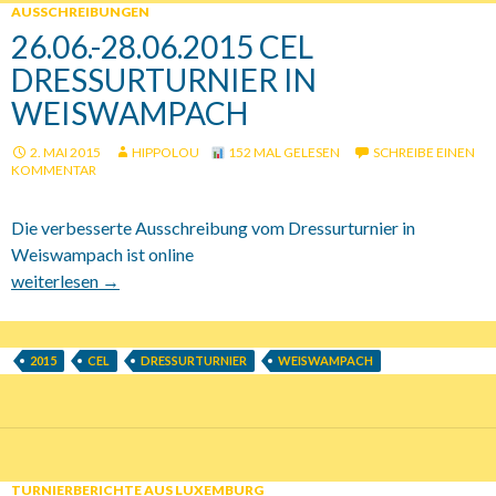
AUSSCHREIBUNGEN
26.06.-28.06.2015 CEL
DRESSURTURNIER IN
WEISWAMPACH
2. MAI 2015
HIPPOLOU
152 MAL GELESEN
SCHREIBE EINEN
KOMMENTAR
Die verbesserte Ausschreibung vom Dressurturnier in
Weiswampach ist online
26.06.-28.06.2015 CEL Dressurturnier in Weiswampach
weiterlesen
→
2015
CEL
DRESSURTURNIER
WEISWAMPACH
TURNIERBERICHTE AUS LUXEMBURG