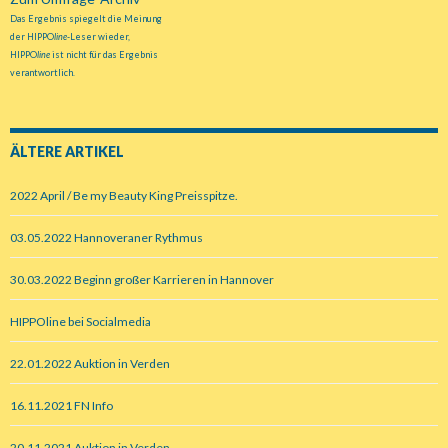
Das Ergebnis spiegelt die Meinung
der HIPPO
line
-Leser wieder,
HIPPO
line
ist nicht für das Ergebnis
verantwortlich.
ÄLTERE ARTIKEL
2022 April / Be my Beauty King Preisspitze.
03.05.2022 Hannoveraner Rythmus
30.03.2022 Beginn großer Karrieren in Hannover
HIPPOline bei Socialmedia
22.01.2022 Auktion in Verden
16.11.2021 FN Info
20.11.2021 Auktion in Verden