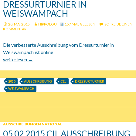
DRESSURTURNIER IN
WEISWAMPACH
20. MAI 2015
HIPPOLOU
157 MAL GELESEN
SCHREIBE EINEN
KOMMENTAR
Die verbesserte Ausschreibung vom Dressurturnier in
Weiswampach ist online
26.06.-28.06.2015 Dressurturnier in Weiswampach
weiterlesen
→
2015
AUSSCHREIBUNG
CEL
DRESSURTURNIER
WEISWAMPACH
AUSSCHREIBUNGEN NATIONAL
05.02.2015 CIL AUSSCHREIBUNG