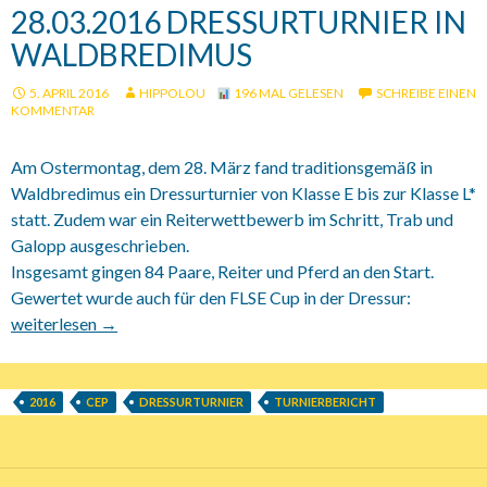
28.03.2016 DRESSURTURNIER IN
WALDBREDIMUS
5. APRIL 2016
HIPPOLOU
196 MAL GELESEN
SCHREIBE EINEN
KOMMENTAR
Am Ostermontag, dem 28. März fand traditionsgemäß in
Waldbredimus ein Dressurturnier von Klasse E bis zur Klasse L*
statt. Zudem war ein Reiterwettbewerb im Schritt, Trab und
Galopp ausgeschrieben.
Insgesamt gingen 84 Paare, Reiter und Pferd an den Start.
Gewertet wurde auch für den FLSE Cup in der Dressur:
28.03.2016 Dressurturnier in Waldbredimus
weiterlesen
→
2016
CEP
DRESSURTURNIER
TURNIERBERICHT