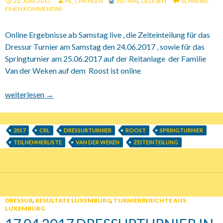
22. JUNI 2017
HL_CMEHLEN
507 MAL GELESEN
SCHREIBE
EINEN KOMMENTAR
Online Ergebnisse ab Samstag live , die Zeiteinteilung für das
Dressur Turnier am Samstag den 24.06.2017 , sowie für das
Springturnier am 25.06.2017 auf der Reitanlage der Familie
Van der Weken auf dem Roost ist online
22.06.2017 Zeiteinteilung und Live Ergebnisse für das Dressur 
weiterlesen
→
2017
CRL
DRESSURTURNIER
ROOST
SPRINGTURNIER
TEILNEHMERLISTE
VAN DER WEKEN
ZEITEINTEILUNG
DRESSUR
,
RESULTATE LUXEMBURG
,
TURNIERBERICHTE AUS
LUXEMBURG