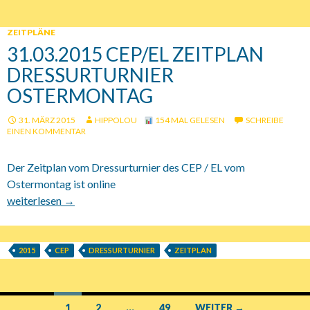
ZEITPLÄNE
31.03.2015 CEP/EL ZEITPLAN
DRESSURTURNIER
OSTERMONTAG
31. MÄRZ 2015
HIPPOLOU
154 MAL GELESEN
SCHREIBE
EINEN KOMMENTAR
Der Zeitplan vom Dressurturnier des CEP / EL vom
Ostermontag ist online
31.03.2015 CEP/EL Zeitplan Dressurturnier Ostermontag
weiterlesen
→
2015
CEP
DRESSURTURNIER
ZEITPLAN
1
2
…
49
WEITER →