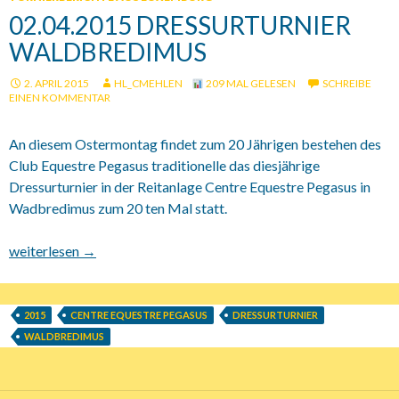
02.04.2015 DRESSURTURNIER
WALDBREDIMUS
2. APRIL 2015
HL_CMEHLEN
209 MAL GELESEN
SCHREIBE
EINEN KOMMENTAR
An diesem Ostermontag findet zum 20 Jährigen bestehen des
Club Equestre Pegasus traditionelle das diesjährige
Dressurturnier in der Reitanlage Centre Equestre Pegasus in
Wadbredimus zum 20 ten Mal statt.
02.04.2015 Dressurturnier Waldbredimus
weiterlesen
→
2015
CENTRE EQUESTRE PEGASUS
DRESSURTURNIER
WALDBREDIMUS