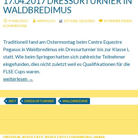
17.04.2017 DRESSURTURNIER IN
WALDBREDIMUS
9. MAI 2017
HIPPOLOU
197 MAL GELESEN
SCHREIBE EINEN
KOMMENTAR
Traditionell fand am Ostermontag beim Centre Equestre
Pegasus in Waldbredimus ein Dressurturnier bis zur Klasse L
statt. Wie beim Springen hatten sich zahlreiche Teilnehmer
eingefunden, dies nicht zuletzt weil es Qualifikationen für die
FLSE Cups waren.
17.04.2017 Dressurturnier in Waldbredimus
weiterlesen
→
2017
DRESSURTURNIER
WALDBREDIMS
DRESSUR
,
RESULTATE
,
RESULTATE LUXEMBURG
,
VARIA