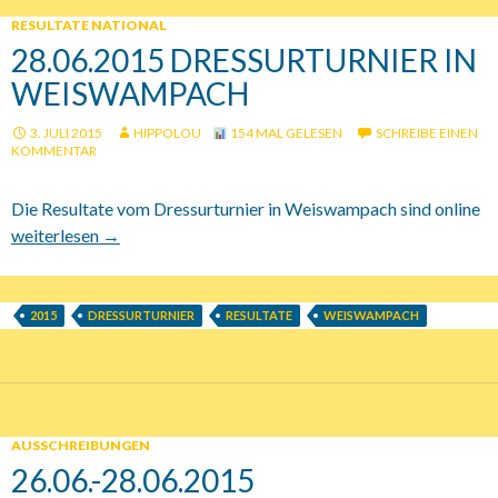
RESULTATE NATIONAL
28.06.2015 DRESSURTURNIER IN
WEISWAMPACH
3. JULI 2015
HIPPOLOU
154 MAL GELESEN
SCHREIBE EINEN
KOMMENTAR
Die Resultate vom Dressurturnier in Weiswampach sind online
28.06.2015 Dressurturnier in Weiswampach
weiterlesen
→
2015
DRESSURTURNIER
RESULTATE
WEISWAMPACH
AUSSCHREIBUNGEN
26.06.-28.06.2015