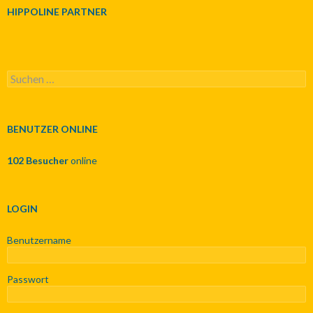
HIPPOLINE PARTNER
S
u
c
h
e
BENUTZER ONLINE
n
n
102 Besucher
online
a
c
h
:
LOGIN
Benutzername
Passwort