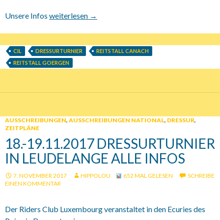
Unsere Infos
28.06.bis 30.06.2019 Dressurturnier im Reitstall G
weiterlesen
→
CIL
DRESSURTURNIER
REITSTALL CANACH
REITSTALL GOERGEN
AUSSCHREIBUNGEN
,
AUSSCHREIBUNGEN NATIONAL
,
DRESSUR
,
ZEITPLÄNE
18.-19.11.2017 DRESSURTURNIER
IN LEUDELANGE ALLE INFOS
7. NOVEMBER 2017
HIPPOLOU
652 MAL GELESEN
SCHREIBE
EINEN KOMMENTAR
Der Riders Club Luxembourg veranstaltet in den Ecuries des