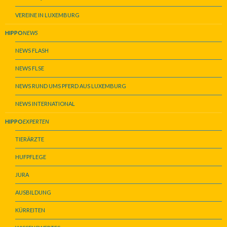
VEREINE IN LUXEMBURG
HIPPO
NEWS
NEWS FLASH
NEWS FLSE
NEWS RUND UMS PFERD AUS LUXEMBURG
NEWS INTERNATIONAL
HIPPO
EXPERTEN
TIERÄRZTE
HUFPFLEGE
JURA
AUSBILDUNG
KÜRREITEN