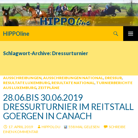
Suchen
HIPPOline
SPRINGE
PRIMÄR
ZUM
MENÜ
INHALT
Schlagwort-Archive: Dressurturnier
AUSSCHREIBUNGEN
,
AUSSCHREIBUNGEN NATIONAL
,
DRESSUR
,
RESULTATE LUXEMBURG
,
RESULTATE NATIONAL
,
TURNIERBERICHTE
AUS LUXEMBURG
,
ZEITPLÄNE
28.06.BIS 30.06.2019
DRESSURTURNIER IM REITSTALL
GOERGEN IN CANACH
17. APRIL 2019
HIPPOLOU
558 MAL GELESEN
SCHREIBE
EINEN KOMMENTAR