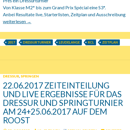
Prés ein Dressurturnier
Von Klasse M2* bis zum Grand Prix Spécial eine S3*.
Anbei Resultate live, Starterlisten, Zeitplan und Ausschreibung
18.-19.11.2017 Dressurturnier in Leudelange Alle Infos
weiterlesen
→
2017
DRESSURTURNIER
LEUDELANGE
RCL
ZEITPLAN
DRESSUR
,
SPRINGEN
22.06.2017 ZEITEINTEILUNG
UND LIVE ERGEBNISSE FÜR DAS
DRESSUR UND SPRINGTURNIER
AM 24+25.06.2017 AUF DEM
ROOST