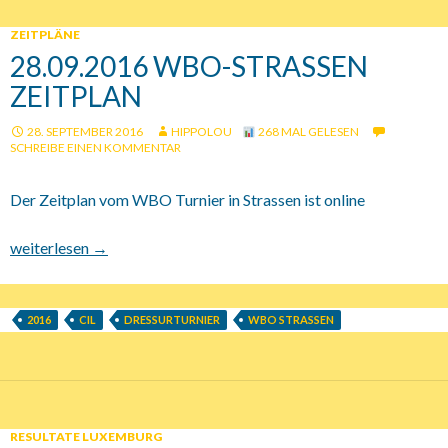
ZEITPLÄNE
28.09.2016 WBO-STRASSEN
ZEITPLAN
28. SEPTEMBER 2016
HIPPOLOU
268 MAL GELESEN
SCHREIBE EINEN KOMMENTAR
Der Zeitplan vom WBO Turnier in Strassen ist online
28.09.2016 WBO-Strassen Zeitplan
weiterlesen
→
2016
CIL
DRESSURTURNIER
WBO STRASSEN
RESULTATE LUXEMBURG