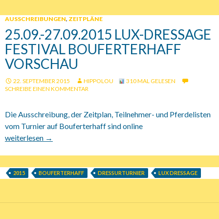
AUSSCHREIBUNGEN
,
ZEITPLÄNE
25.09.-27.09.2015 LUX-DRESSAGE
FESTIVAL BOUFERTERHAFF
VORSCHAU
22. SEPTEMBER 2015
HIPPOLOU
310 MAL GELESEN
SCHREIBE EINEN KOMMENTAR
Die Ausschreibung, der Zeitplan, Teilnehmer- und Pferdelisten
vom Turnier auf Bouferterhaff sind online
25.09.-27.09.2015 Lux-Dressage Festival Bouferterhaff Vorscha
weiterlesen
→
2015
BOUFERTERHAFF
DRESSURTURNIER
LUX DRESSAGE