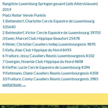
Rangliste Luxemburg Springen gesamt (alle Altersklassen)
2019
Platz Reiter Verein Punkte
1 Bettendorf, Charlotte Cercle Equestre de Luxembourg
105640
2 Bettendorf, Victor Cercle Equestre de Luxembourg 39705
3 Ewen, Marcel Club Hippique Beaufort 25478
4 Weier, Christian Cavaliers Indep.Luxembourgeois 9895
5 Kelly, Alan Club Hippique du Nord 8493
6 Fraiture, Jessy Cavaliers Reunis Luxembourgeois 8332
7 Goergen, Noemie Club Hippique du Nord 4808
8 Kieffer, Lucie Cercle Equestre de Luxembourg 4394
9 Kettmann, Diane Cavaliers Reunis Luxembourgeois 4358
10 Fraiture, Conny Cavaliers Reunis Luxembourgeois 3985
Rangliste 2019 Springreiter „Alle Reiter“
weiterlesen
→