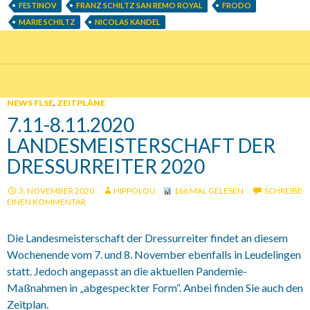
FESTINOV
FRANZ SCHILTZ SAN REMO ROYAL
FRODO
MARIE SCHILTZ
NICOLAS KANDEL
NEWS FLSE
,
ZEITPLÄNE
7.11-8.11.2020
LANDESMEISTERSCHAFT DER
DRESSURREITER 2020
3. NOVEMBER 2020
HIPPOLOU
166 MAL GELESEN
SCHREIBE
EINEN KOMMENTAR
Die Landesmeisterschaft der Dressurreiter findet an diesem
Wochenende vom 7. und 8. November ebenfalls in Leudelingen
statt. Jedoch angepasst an die aktuellen Pandemie-
Maßnahmen in „abgespeckter Form“. Anbei finden Sie auch den
Zeitplan.