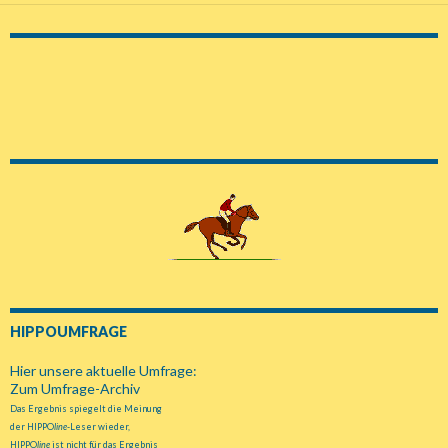
Navigation
HIPPOUMFRAGE
Hier unsere aktuelle Umfrage:
Zum Umfrage-Archiv
Das Ergebnis spiegelt die Meinung
der HIPPO
line
-Leser wieder,
HIPPO
line
ist nicht für das Ergebnis