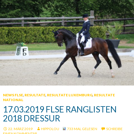
NEWS FLSE
,
RESULTATE
,
RESULTATE LUXEMBURG
,
RESULTATE
NATIONAL
17.03.2019 FLSE RANGLISTEN
2018 DRESSUR
22. MÄRZ 2019
HIPPOLOU
733 MAL GELESEN
SCHREIBE
EINEN KOMMENTAR