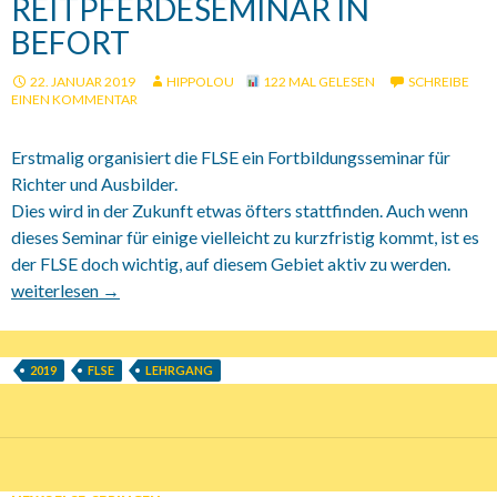
REITPFERDESEMINAR IN
BEFORT
22. JANUAR 2019
HIPPOLOU
122 MAL GELESEN
SCHREIBE
EINEN KOMMENTAR
Erstmalig organisiert die FLSE ein Fortbildungsseminar für
Richter und Ausbilder.
Dies wird in der Zukunft etwas öfters stattfinden. Auch wenn
dieses Seminar für einige vielleicht zu kurzfristig kommt, ist es
der FLSE doch wichtig, auf diesem Gebiet aktiv zu werden.
22.01.2019 Reitpferdeseminar in Befort
weiterlesen
→
2019
FLSE
LEHRGANG