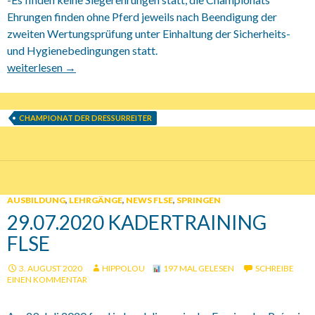
Ehrungen finden ohne Pferd jeweils nach Beendigung der
zweiten Wertungsprüfung unter Einhaltung der Sicherheits-
und Hygienebedingungen statt.
7.11-8.11.2020 Landesmeisterschaft der Dressurreiter 2020
weiterlesen
→
CHAMPIONAT DER DRESSURREITER
AUSBILDUNG
,
LEHRGÄNGE
,
NEWS FLSE
,
SPRINGEN
29.07.2020 KADERTRAINING
FLSE
3. AUGUST 2020
HIPPOLOU
197 MAL GELESEN
SCHREIBE
EINEN KOMMENTAR