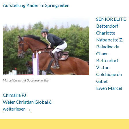
Aufstellung Kader im Springreiten
SENIOR ELITE
Bettendorf
Charlotte
Nababette Z,
Baladine du
Chanu
Bettendorf
Victor
Colchique du
Marcel Ewen auf Baccardi de Shai
Gibet
Ewen Marcel
Chimaira PJ
Weier Christian Global 6
09.04.2021 FLSE Kader 2021 Springen
weiterlesen
→