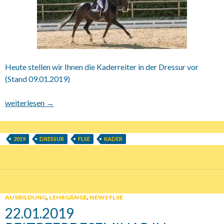
Heute stellen wir Ihnen die Kaderreiter in der Dressur vor
(Stand 09.01.2019)
16.02.2019 FLSE Dressurkader
weiterlesen
→
2019
DRESSUR
FLSE
KADER
AUSBILDUNG
,
LEHRGÄNGE
,
NEWS FLSE
22.01.2019