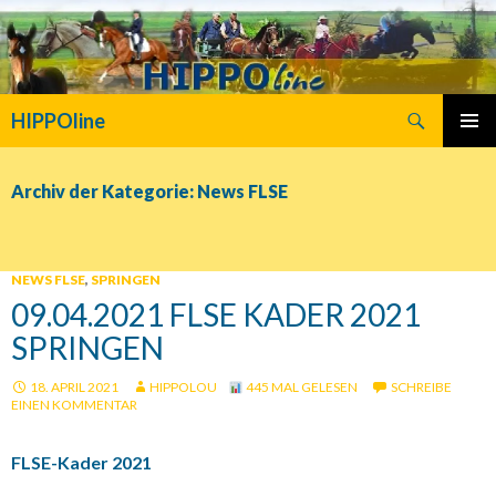
Suchen
HIPPOline
SPRINGE
PRIMÄR
ZUM
MENÜ
INHALT
Archiv der Kategorie: News FLSE
NEWS FLSE
,
SPRINGEN
09.04.2021 FLSE KADER 2021
SPRINGEN
18. APRIL 2021
HIPPOLOU
445 MAL GELESEN
SCHREIBE
EINEN KOMMENTAR
FLSE-Kader 2021