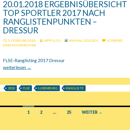
20.01.2018 ERGEBNISÜBERSICHT
TOP SPORTLER 2017 NACH
RANGLISTENPUNKTEN –
DRESSUR
3. FEBRUAR 2018
HIPPOLOU
490 MAL GELESEN
SCHREIBE
EINEN KOMMENTAR
FLSE-Ranglisting 2017 Dressur
20.01.2018 Ergebnisübersicht Top Sportler 2017 nach Ranglis
weiterlesen
→
2018
FLSE
LUXEMBURG
RANGLISTE
1
2
…
25
WEITER →
Beitrags-