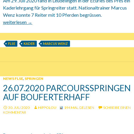
Am 29. Juli 2020 fand in Leudelingen in der Ecuries des Prés ein
Kaderlehrgang für Springreiter statt. Nationaltrainer Marcus
Wenz konnte 7 Reiter mit 10 Pferden begrüssen.
29.07.2020 Kadertraining FLSE
weiterlesen
→
FLSE
KADER
MARCUS WENZ
NEWS FLSE
,
SPRINGEN
26.07.2020 PARCOURSSPRINGEN
AUF BOUFERTERHAFF
30. JULI 2020
HIPPOLOU
194 MAL GELESEN
SCHREIBE EINEN
KOMMENTAR