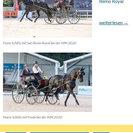
Remo Royal
06.04.2021 FLSE
weiterlesen
→
Franz Schiltz mit San Remo Royal bei der WM 2020
Marie Schiltz mit Frodo bei der WM 2020