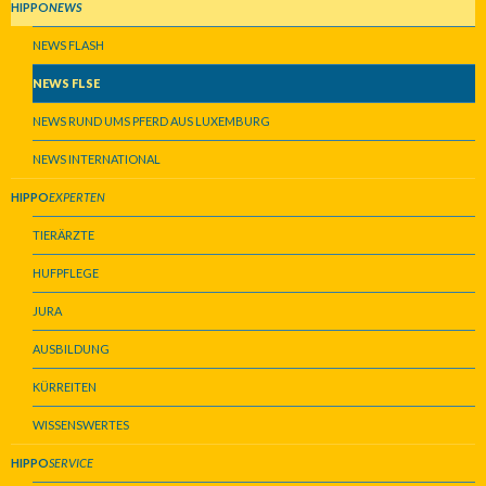
HIPPO
NEWS
NEWS FLASH
NEWS FLSE
NEWS RUND UMS PFERD AUS LUXEMBURG
NEWS INTERNATIONAL
HIPPO
EXPERTEN
TIERÄRZTE
HUFPFLEGE
JURA
AUSBILDUNG
KÜRREITEN
WISSENSWERTES
HIPPO
SERVICE