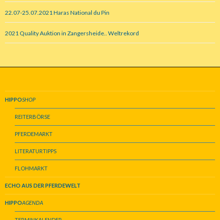
22.07-25.07.2021 Haras National du Pin
2021 Quality Auktion in Zangersheide.. Weltrekord
HIPPO
SHOP
REITERBÖRSE
PFERDEMARKT
LITERATURTIPPS
FLOHMARKT
ECHO AUS DER PFERDEWELT
HIPPO
AGENDA
TERMINKALENDER