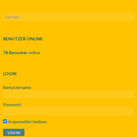
S
u
c
h
e
BENUTZER ONLINE
n
n
76 Besucher
online
a
c
h
:
LOGIN
Benutzername
Passwort
Angemeldet bleiben