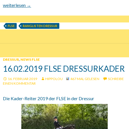
17.03.2019 FLSE Ranglisten 2018 Dressur
weiterlesen
→
FLSE
RANGLISTEN DRESSUR
DRESSUR
,
NEWS FLSE
16.02.2019 FLSE DRESSURKADER
16. FEBRUAR 2019
HIPPOLOU
467 MAL GELESEN
SCHREIBE
EINEN KOMMENTAR
Die Kader-Reiter 2019 der FLSE in der Dressur