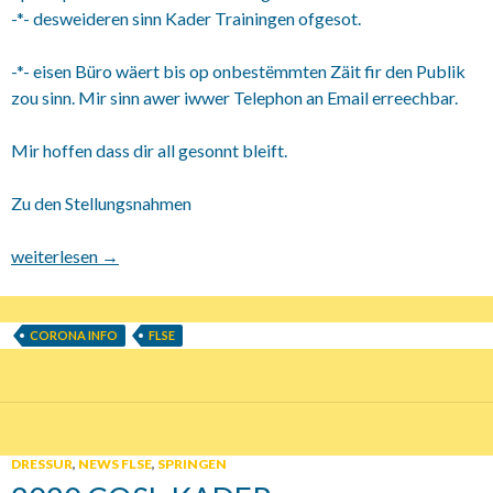
-*- desweideren sinn Kader Trainingen ofgesot.
-*- eisen Büro wäert bis op onbestëmmten Zäit fir den Publik
zou sinn. Mir sinn awer iwwer Telephon an Email erreechbar.
Mir hoffen dass dir all gesonnt bleift.
Zu den Stellungsnahmen
23.03.2020 Stellungnahme der FLSE zum Coronavirus
weiterlesen
→
CORONA INFO
FLSE
DRESSUR
,
NEWS FLSE
,
SPRINGEN