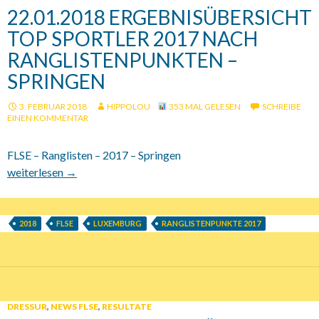
22.01.2018 ERGEBNISÜBERSICHT
TOP SPORTLER 2017 NACH
RANGLISTENPUNKTEN –
SPRINGEN
3. FEBRUAR 2018
HIPPOLOU
353 MAL GELESEN
SCHREIBE
EINEN KOMMENTAR
FLSE – Ranglisten – 2017 – Springen
22.01.2018 Ergebnisübersicht Top Sportler 2017 nach Rangli
weiterlesen
→
2018
FLSE
LUXEMBURG
RANGLISTENPUNKTE 2017
DRESSUR
,
NEWS FLSE
,
RESULTATE