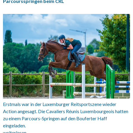
Parcoursspringen beim CRL
Erstmals war in der Luxemburger Reitsportszene wieder
Action angesagt. Die Cavaliers Réunis Luxembourgeois hatten
zu einem Parcours-Springen auf den Bouferter Haff
eingeladen.
26.07.2020 Parcoursspringen auf Bouferterhaff
weiterlesen
→