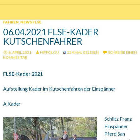
FAHREN
,
NEWS FLSE
06.04.2021 FLSE-KADER
KUTSCHENFAHRER
6. APRIL 2021
HIPPOLOU
224 MAL GELESEN
SCHREIBE EINEN
KOMMENTAR
FLSE-Kader 2021
Aufstellung Kader im Kutschenfahren der Einspänner
A Kader
Schiltz Franz
Einspänner
Pferd San