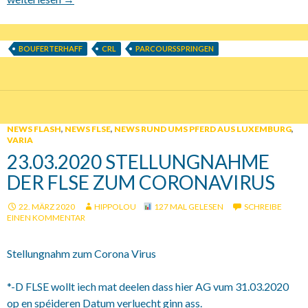
BOUFERTERHAFF
CRL
PARCOURSSPRINGEN
NEWS FLASH
,
NEWS FLSE
,
NEWS RUND UMS PFERD AUS LUXEMBURG
,
VARIA
23.03.2020 STELLUNGNAHME
DER FLSE ZUM CORONAVIRUS
22. MÄRZ 2020
HIPPOLOU
127 MAL GELESEN
SCHREIBE
EINEN KOMMENTAR
Stellungnahm zum Corona Virus
*-D FLSE wollt iech mat deelen dass hier AG vum 31.03.2020
op en spéideren Datum verluecht ginn ass.