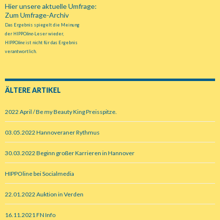
Hier unsere aktuelle Umfrage:
Zum Umfrage-Archiv
Das Ergebnis spiegelt die Meinung
der HIPPO
line
-Leser wieder,
HIPPO
line
ist nicht für das Ergebnis
verantwortlich.
ÄLTERE ARTIKEL
2022 April / Be my Beauty King Preisspitze.
03.05.2022 Hannoveraner Rythmus
30.03.2022 Beginn großer Karrieren in Hannover
HIPPOline bei Socialmedia
22.01.2022 Auktion in Verden
16.11.2021 FN Info