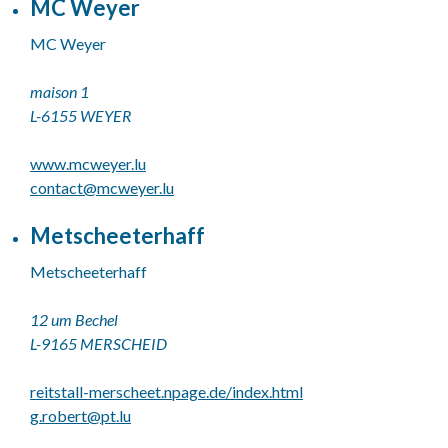
MC Weyer
MC Weyer
maison 1
L-6155 WEYER
www.mcweyer.lu
contact@
mcweyer.lu
Metscheeterhaff
Metscheeterhaff
12 um Bechel
L-9165 MERSCHEID
reitstall-merscheet.npage.de/index.html
g.robert@
pt.lu