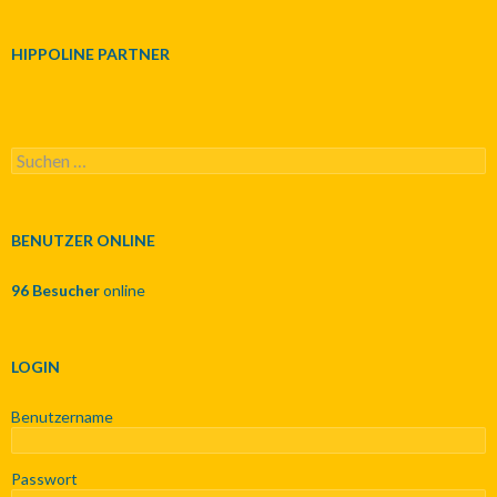
HIPPOLINE PARTNER
S
u
c
h
e
BENUTZER ONLINE
n
n
96 Besucher
online
a
c
h
:
LOGIN
Benutzername
Passwort