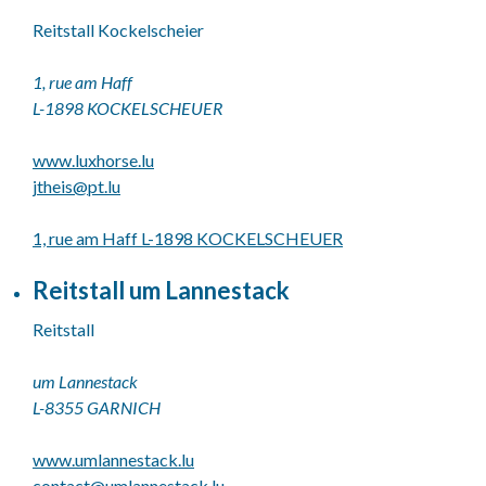
Reitstall Kockelscheier
1, rue am Haff
L-1898 KOCKELSCHEUER
www.luxhorse.lu
jtheis@
pt.lu
1, rue am Haff L-1898 KOCKELSCHEUER
Reitstall um Lannestack
Reitstall
um Lannestack
L-8355 GARNICH
www.umlannestack.lu
contact@
umlannestack.lu