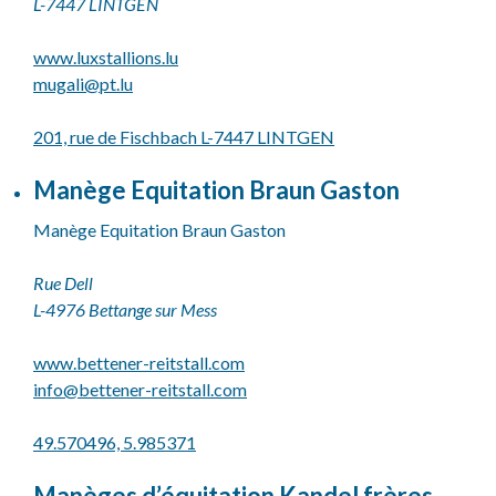
L-7447 LINTGEN
www.luxstallions.lu
mugali@
pt.lu
201, rue de Fischbach L-7447 LINTGEN
Manège Equitation Braun Gaston
Manège Equitation Braun Gaston
Rue Dell
L-4976 Bettange sur Mess
www.bettener-reitstall.com
info@
bettener-reitstall.com
49.570496, 5.985371
Manèges d’équitation Kandel frères