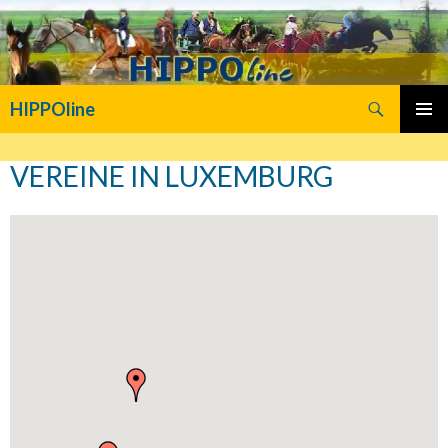
Suchen
HIPPOline
SPRINGE
PRIMÄR
ZUM
MENÜ
VEREINE IN LUXEMBURG
INHALT