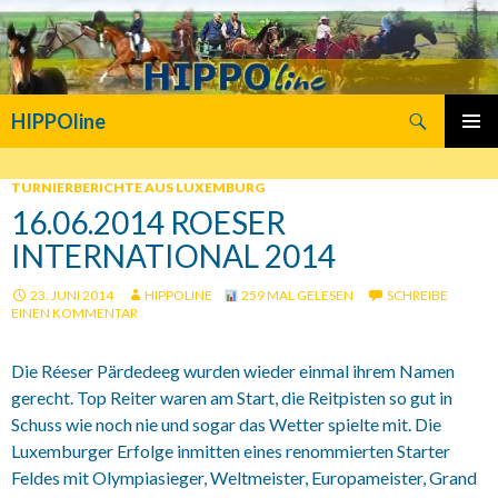
Suchen
HIPPOline
SPRINGE
PRIMÄR
ZUM
MENÜ
INHALT
TURNIERBERICHTE AUS LUXEMBURG
16.06.2014 ROESER
INTERNATIONAL 2014
23. JUNI 2014
HIPPOLINE
259 MAL GELESEN
SCHREIBE
EINEN KOMMENTAR
Die Réeser Pärdedeeg wurden wieder einmal ihrem Namen
gerecht. Top Reiter waren am Start, die Reitpisten so gut in
Schuss wie noch nie und sogar das Wetter spielte mit. Die
Luxemburger Erfolge inmitten eines renommierten Starter
Feldes mit Olympiasieger, Weltmeister, Europameister, Grand