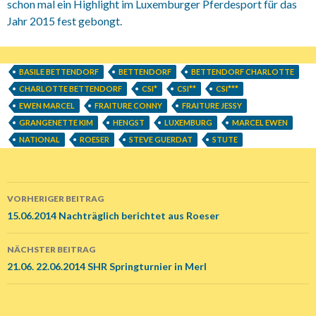
schon mal ein Highlight im Luxemburger Pferdesport für das
Jahr 2015 fest gebongt.
BASILE BETTENDORF
BETTENDORF
BETTENDORF CHARLOTTE
CHARLOTTE BETTENDORF
CSI*
CSI**
CSI***
EWEN MARCEL
FRAITURE CONNY
FRAITURE JESSY
GRANGENETTE KIM
HENGST
LUXEMBURG
MARCEL EWEN
NATIONAL
ROESER
STEVE GUERDAT
STUTE
VORHERIGER BEITRAG
Beitrags-
15.06.2014 Nachträglich berichtet aus Roeser
Navigation
NÄCHSTER BEITRAG
21.06. 22.06.2014 SHR Springturnier in Merl