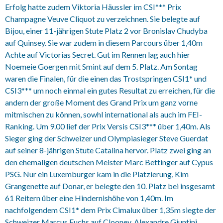
Erfolg hatte zudem Viktoria Häussler im CSI*** Prix
Champagne Veuve Cliquot zu verzeichnen. Sie belegte auf
Bijou, einer 11-jährigen Stute Platz 2 vor Bronislav Chudyba
auf Quinsey. Sie war zudem in diesem Parcours über 1,40m
Achte auf Victorias Secret. Gut im Rennen lag auch hier
Noemeie Goergen mit Smint auf dem 5. Platz. Am Sontag
waren die Finalen, für die einen das Trostspringen CSI1* und
CSI3*** um noch einmal ein gutes Resultat zu erreichen, für die
andern der große Moment des Grand Prix um ganz vorne
mitmischen zu können, sowhl international als auch im FEI-
Ranking. Um 9.00 lief der Prix Versis CSI3*** über 1,40m. Als
Sieger ging der Schweizer und Olympiasieger Steve Guerdat
auf seiner 8-jährigen Stute Catalina hervor. Platz zwei ging an
den ehemaligen deutschen Meister Marc Bettinger auf Cypus
PSG. Nur ein Luxemburger kam in die Platzierung, Kim
Grangenette auf Donar, er belegte den 10. Platz bei insgesamt
61 Reitern über eine Hindernishöhe von 1,40m. Im
nachfolgendem CSI1* dem Prix Cimalux über 1,35m siegte der
Schweizer Marcus Fuchs auf Clooney, Alexandre Giuntini