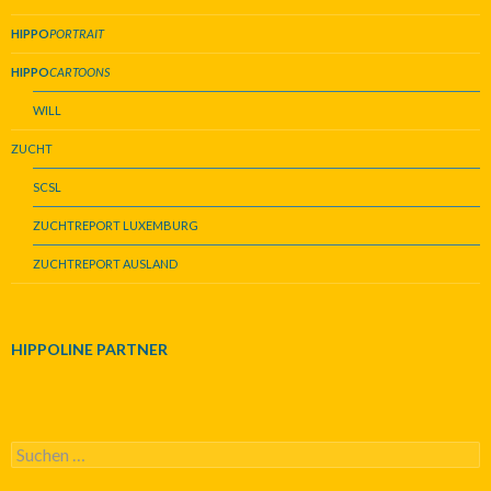
HIPPO
PORTRAIT
HIPPO
CARTOONS
WILL
ZUCHT
SCSL
ZUCHTREPORT LUXEMBURG
ZUCHTREPORT AUSLAND
HIPPOLINE PARTNER
S
u
c