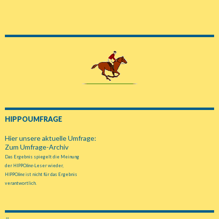
HIPPOUMFRAGE
Hier unsere aktuelle Umfrage:
Zum Umfrage-Archiv
Das Ergebnis spiegelt die Meinung
der HIPPO
line
-Leser wieder,
HIPPO
line
ist nicht für das Ergebnis
verantwortlich.