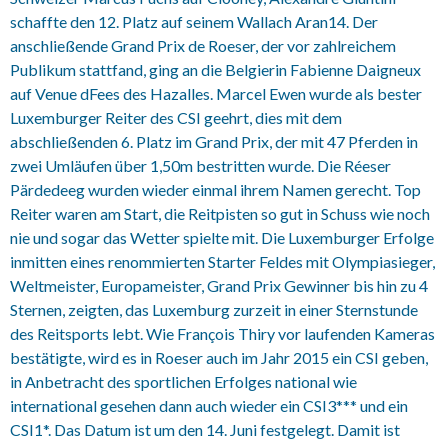
schaffte den 12. Platz auf seinem Wallach Aran14. Der
anschließende Grand Prix de Roeser, der vor zahlreichem
Publikum stattfand, ging an die Belgierin Fabienne Daigneux
auf Venue dFees des Hazalles. Marcel Ewen wurde als bester
Luxemburger Reiter des CSI geehrt, dies mit dem
abschließenden 6. Platz im Grand Prix, der mit 47 Pferden in
zwei Umläufen über 1,50m bestritten wurde. Die Réeser
Pärdedeeg wurden wieder einmal ihrem Namen gerecht. Top
Reiter waren am Start, die Reitpisten so gut in Schuss wie noch
nie und sogar das Wetter spielte mit. Die Luxemburger Erfolge
inmitten eines renommierten Starter Feldes mit Olympiasieger,
Weltmeister, Europameister, Grand Prix Gewinner bis hin zu 4
Sternen, zeigten, das Luxemburg zurzeit in einer Sternstunde
des Reitsports lebt. Wie François Thiry vor laufenden Kameras
bestätigte, wird es in Roeser auch im Jahr 2015 ein CSI geben,
in Anbetracht des sportlichen Erfolges national wie
international gesehen dann auch wieder ein CSI3*** und ein
CSI1*. Das Datum ist um den 14. Juni festgelegt. Damit ist