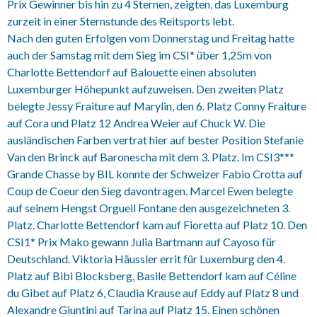
Prix Gewinner bis hin zu 4 Sternen, zeigten, das Luxemburg
zurzeit in einer Sternstunde des Reitsports lebt.
Nach den guten Erfolgen vom Donnerstag und Freitag hatte
auch der Samstag mit dem Sieg im CSI* über 1,25m von
Charlotte Bettendorf auf Balouette einen absoluten
Luxemburger Höhepunkt aufzuweisen. Den zweiten Platz
belegte Jessy Fraiture auf Marylin, den 6. Platz Conny Fraiture
auf Cora und Platz 12 Andrea Weier auf Chuck W. Die
ausländischen Farben vertrat hier auf bester Position Stefanie
Van den Brinck auf Baronescha mit dem 3. Platz. Im CSI3***
Grande Chasse by BIL konnte der Schweizer Fabio Crotta auf
Coup de Coeur den Sieg davontragen. Marcel Ewen belegte
auf seinem Hengst Orgueil Fontane den ausgezeichneten 3.
Platz. Charlotte Bettendorf kam auf Fioretta auf Platz 10. Den
CSI1* Prix Mako gewann Julia Bartmann auf Cayoso für
Deutschland. Viktoria Häussler errit für Luxemburg den 4.
Platz auf Bibi Blocksberg, Basile Bettendorf kam auf Céline
du Gibet auf Platz 6, Claudia Krause auf Eddy auf Platz 8 und
Alexandre Giuntini auf Tarina auf Platz 15. Einen schönen