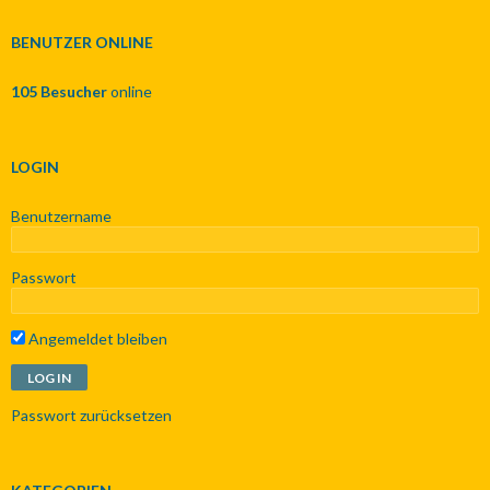
h
e
BENUTZER ONLINE
n
n
105 Besucher
online
a
c
h
:
LOGIN
Benutzername
Passwort
Angemeldet bleiben
Passwort zurücksetzen