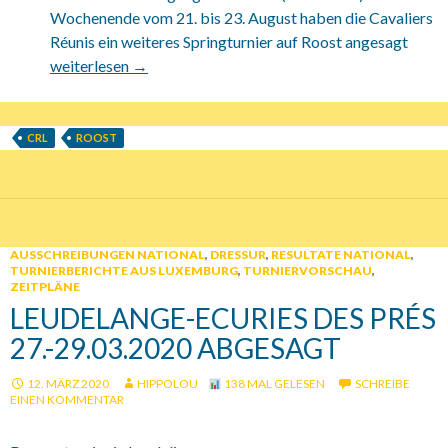
Wochenende vom 21. bis 23. August haben die Cavaliers
Réunis ein weiteres Springturnier auf Roost angesagt
21.-23.08.2020 CRL Springturnier auf Roost
weiterlesen
→
CRL
ROOST
AUSSCHREIBUNGEN NATIONAL
,
DRESSUR
,
RESULTATE NATIONAL
,
TURNIERBERICHTE AUS LUXEMBURG
,
TURNIERVORSCHAU
,
ZEITPLÄNE
LEUDELANGE-ECURIES DES PRÉS
27.-29.03.2020 ABGESAGT
12. MÄRZ 2020
HIPPOLOU
138 MAL GELESEN
SCHREIBE
EINEN KOMMENTAR