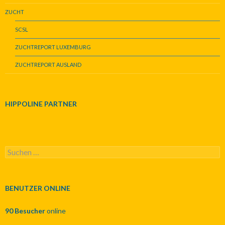
ZUCHT
SCSL
ZUCHTREPORT LUXEMBURG
ZUCHTREPORT AUSLAND
HIPPOLINE PARTNER
S
u
c
h
e
BENUTZER ONLINE
n
n
90 Besucher
online
a
c