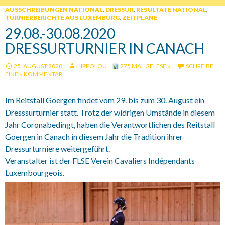
AUSSCHREIBUNGEN NATIONAL
,
DRESSUR
,
RESULTATE NATIONAL
,
TURNIERBERICHTE AUS LUXEMBURG
,
ZEITPLÄNE
29.08.-30.08.2020
DRESSURTURNIER IN CANACH
25. AUGUST 2020
HIPPOLOU
275 MAL GELESEN
SCHREIBE
EINEN KOMMENTAR
Im Reitstall Goergen findet vom 29. bis zum 30. August ein
Dresssurturnier statt. Trotz der widrigen Umstände in diesem
Jahr Coronabedingt, haben die Verantwortlichen des Reitstall
Goergen in Canach in diesem Jahr die Tradition ihrer
Dressurturniere weitergeführt.
Veranstalter ist der FLSE Verein Cavaliers Indépendants
Luxembourgeois.