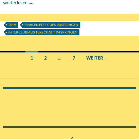
21.-22.09.2019 WBO+Springturnier in den Feelener Hecken
weiterlesen
→
2019
FINALEN FLSE CUPS IM SPRINGEN
INTERCLUBMEISTERSCHAFT IM SPRINGEN
1
2
…
7
WEITER →
Beitrags-
Navigation