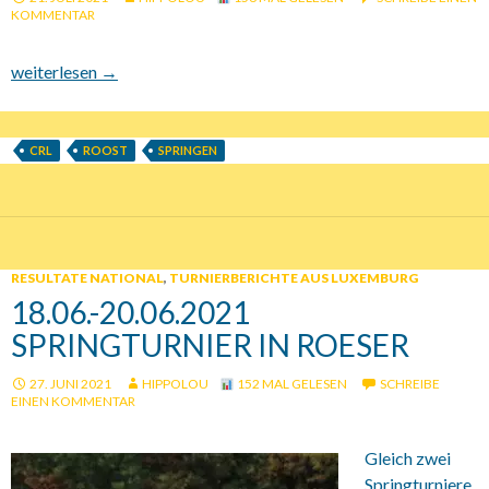
KOMMENTAR
24.05.-25.05.2021 Springturnier Roost / Informationen
weiterlesen
→
CRL
ROOST
SPRINGEN
RESULTATE NATIONAL
,
TURNIERBERICHTE AUS LUXEMBURG
18.06.-20.06.2021
SPRINGTURNIER IN ROESER
27. JUNI 2021
HIPPOLOU
152 MAL GELESEN
SCHREIBE
EINEN KOMMENTAR
Gleich zwei
Springturniere