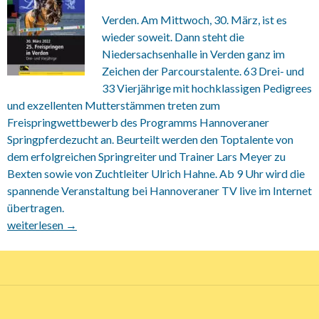
Verden. Am Mittwoch, 30. März, ist es
wieder soweit. Dann steht die
Niedersachsenhalle in Verden ganz im
Zeichen der Parcourstalente. 63 Drei- und
33 Vierjährige mit hochklassigen Pedigrees
und exzellenten Mutterstämmen treten zum
Freispringwettbewerb des Programms Hannoveraner
Springpferdezucht an. Beurteilt werden den Toptalente von
dem erfolgreichen Springreiter und Trainer Lars Meyer zu
Bexten sowie von Zuchtleiter Ulrich Hahne. Ab 9 Uhr wird die
spannende Veranstaltung bei Hannoveraner TV live im Internet
übertragen.
30.03.2022 Beginn großer Karrieren in Hannover
weiterlesen
→