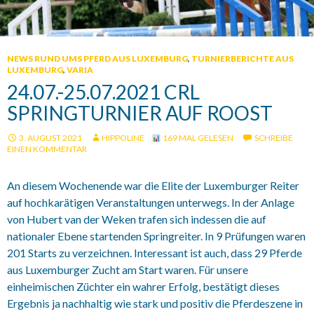
NEWS RUND UMS PFERD AUS LUXEMBURG
,
TURNIERBERICHTE AUS
LUXEMBURG
,
VARIA
24.07.-25.07.2021 CRL
SPRINGTURNIER AUF ROOST
3. AUGUST 2021
HIPPOLINE
169 MAL GELESEN
SCHREIBE
EINEN KOMMENTAR
An diesem Wochenende war die Elite der Luxemburger Reiter
auf hochkarätigen Veranstaltungen unterwegs. In der Anlage
von Hubert van der Weken trafen sich indessen die auf
nationaler Ebene startenden Springreiter. In 9 Prüfungen waren
201 Starts zu verzeichnen. Interessant ist auch, dass 29 Pferde
aus Luxemburger Zucht am Start waren. Für unsere
einheimischen Züchter ein wahrer Erfolg, bestätigt dieses
Ergebnis ja nachhaltig wie stark und positiv die Pferdeszene in