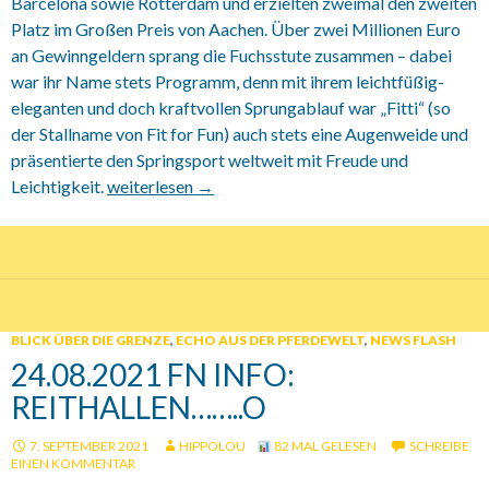
Barcelona sowie Rotterdam und erzielten zweimal den zweiten
Platz im Großen Preis von Aachen. Über zwei Millionen Euro
an Gewinngeldern sprang die Fuchsstute zusammen – dabei
war ihr Name stets Programm, denn mit ihrem leichtfüßig-
eleganten und doch kraftvollen Sprungablauf war „Fitti“ (so
der Stallname von Fit for Fun) auch stets eine Augenweide und
präsentierte den Springsport weltweit mit Freude und
Leichtigkeit.
2021 Quality Auktion in Zangersheide.. Weltrekord
weiterlesen
→
BLICK ÜBER DIE GRENZE
,
ECHO AUS DER PFERDEWELT
,
NEWS FLASH
24.08.2021 FN INFO:
REITHALLEN……..O
7. SEPTEMBER 2021
HIPPOLOU
82 MAL GELESEN
SCHREIBE
EINEN KOMMENTAR