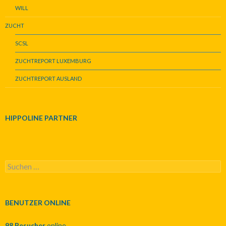
WILL
ZUCHT
SCSL
ZUCHTREPORT LUXEMBURG
ZUCHTREPORT AUSLAND
HIPPOLINE PARTNER
S
u
c
h
e
BENUTZER ONLINE
n
n
98 Besucher
online