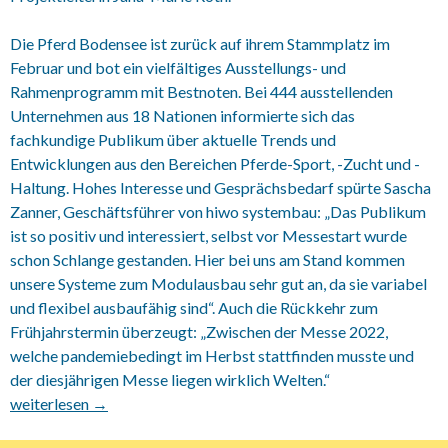
Die Pferd Bodensee ist zurück auf ihrem Stammplatz im
Februar und bot ein vielfältiges Ausstellungs- und
Rahmenprogramm mit Bestnoten. Bei 444 ausstellenden
Unternehmen aus 18 Nationen informierte sich das
fachkundige Publikum über aktuelle Trends und
Entwicklungen aus den Bereichen Pferde-Sport, -Zucht und -
Haltung. Hohes Interesse und Gesprächsbedarf spürte Sascha
Zanner, Geschäftsführer von hiwo systembau: „Das Publikum
ist so positiv und interessiert, selbst vor Messestart wurde
schon Schlange gestanden. Hier bei uns am Stand kommen
unsere Systeme zum Modulausbau sehr gut an, da sie variabel
und flexibel ausbaufähig sind“. Auch die Rückkehr zum
Frühjahrstermin überzeugt: „Zwischen der Messe 2022,
welche pandemiebedingt im Herbst stattfinden musste und
der diesjährigen Messe liegen wirklich Welten.“
18.02.2024 Pferd Bodensee
weiterlesen
→