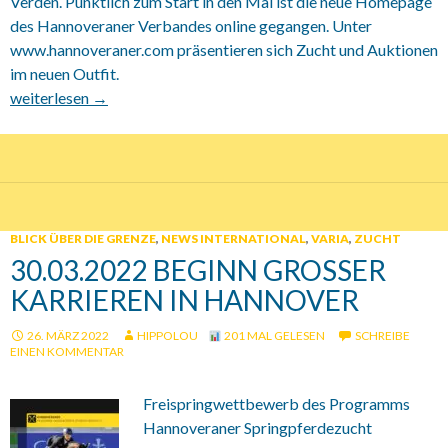
Verden. Pünktlich zum Start in den Mai ist die neue Homepage
des Hannoveraner Verbandes online gegangen. Unter
www.hannoveraner.com präsentieren sich Zucht und Auktionen
im neuen Outfit.
03.05.2022 Hannoveraner Rythmus
weiterlesen
→
BLICK ÜBER DIE GRENZE
,
NEWS INTERNATIONAL
,
VARIA
,
ZUCHT
30.03.2022 BEGINN GROSSER K
ARRIEREN IN HANNOVER
26. MÄRZ 2022
HIPPOLOU
201 MAL GELESEN
SCHREIBE
EINEN KOMMENTAR
Freispringwettbewerb des Programms
Hannoveraner Springpferdezucht