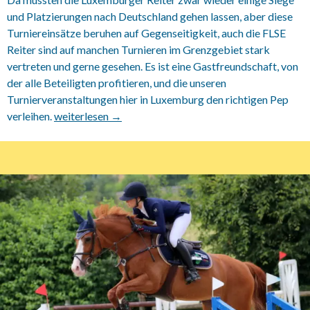
und Platzierungen nach Deutschland gehen lassen, aber diese
Turniereinsätze beruhen auf Gegenseitigkeit, auch die FLSE
Reiter sind auf manchen Turnieren im Grenzgebiet stark
vertreten und gerne gesehen. Es ist eine Gastfreundschaft, von
der alle Beteiligten profitieren, und die unseren
Turnierveranstaltungen hier in Luxemburg den richtigen Pep
verleihen.
30.07.-01.08. 2021 CRL Springturnier auf Rouscht
weiterlesen
→