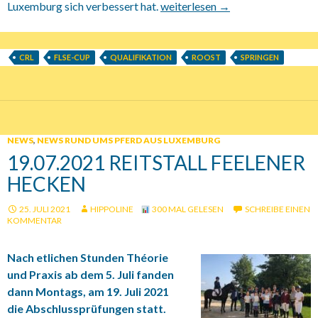
Luxemburg sich verbessert hat.
24.07.-25.07.2021 CRL Springtur
weiterlesen
→
CRL
FLSE-CUP
QUALIFIKATION
ROOST
SPRINGEN
NEWS
,
NEWS RUND UMS PFERD AUS LUXEMBURG
19.07.2021 REITSTALL FEELENER
HECKEN
25. JULI 2021
HIPPOLINE
300 MAL GELESEN
SCHREIBE EINEN
KOMMENTAR
Nach etlichen Stunden Théorie
und Praxis ab dem 5. Juli fanden
dann Montags, am 19. Juli 2021
die Abschlussprüfungen statt.