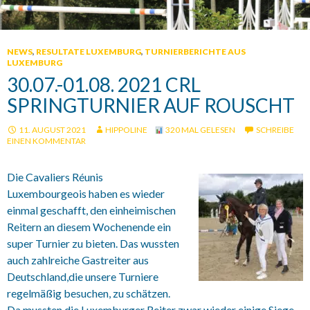
NEWS
,
RESULTATE LUXEMBURG
,
TURNIERBERICHTE AUS
LUXEMBURG
30.07.-01.08. 2021 CRL
SPRINGTURNIER AUF ROUSCHT
11. AUGUST 2021
HIPPOLINE
320 MAL GELESEN
SCHREIBE
EINEN KOMMENTAR
Die Cavaliers Réunis
Luxembourgeois haben es wieder
einmal geschafft, den einheimischen
Reitern an diesem Wochenende ein
super Turnier zu bieten. Das wussten
auch zahlreiche Gastreiter aus
Deutschland,die unsere Turniere
regelmäßig besuchen, zu schätzen.
Da mussten die Luxemburger Reiter zwar wieder einige Siege