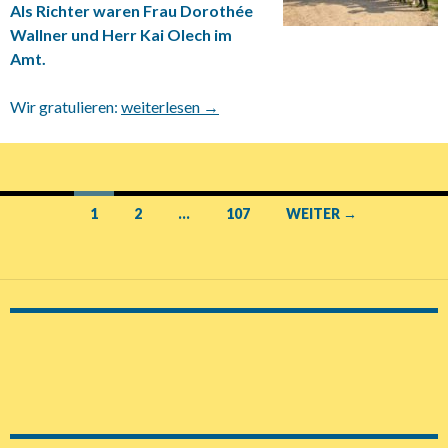
Als Richter waren Frau Dorothée
Wallner und Herr Kai Olech im
Amt.
Wir gratulieren:
19.07.2021 Reitstall Feelener Hecken
weiterlesen
→
1
2
…
107
WEITER →
Beitrags-
Navigation