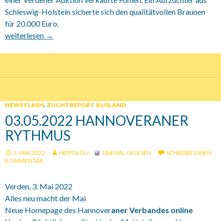
Schleswig-Holstein sicherte sich den qualitätvollen Braunen
für 20.000 Euro.
2022 April / Be my Beauty King Preisspitze.
weiterlesen
→
NEWS FLASH
,
ZUCHTREPORT AUSLAND
03.05.2022 HANNOVERANER
RYTHMUS
5. MAI 2022
HIPPOLOU
184 MAL GELESEN
SCHREIBE EINEN
KOMMENTAR
Verden, 3. Mai 2022
Alles neu macht der Mai
Neue Homepage des Hannover
aner Verbandes online