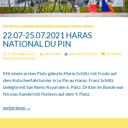
FAHREN
,
LUXEMBURGER IM AUSLAND
,
NEWS
,
VARIA
22.07-25.07.2021 HARAS
NATIONAL DU PIN
2. OKTOBER 2021
HIPPOLINE
466 MAL GELESEN
SCHREIBE
EINEN KOMMENTAR
Mit einem ersten Platz glänzte Marie Schiltz mit Frodo auf
dem Kutschenfahrturnier in Le Pin au Haras. Franz Schiltz
belegte mit San Remo Royal den 6. Platz. Dritter im Bunde war
Nicolas Kandel mit Festinov auf dem 9. Platz.
22.07-25.07.2021 Haras National du Pin
weiterlesen
→