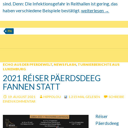
sind. Denn: Die Infektionsgefahr in Reithallen ist gering, das
haben verschiedene Beispiele bestätigt.
24.08.2021 FN INfO: Re
weiterlesen
→
FN
ECHO AUS DER PFERDEWELT
,
NEWS FLASH
,
TURNIERBERICHTE AUS
LUXEMBURG
2021 RÉISER PÄERDSDEEG
FANNEN STATT
19. AUGUST 2021
HIPPOLOU
1.215 MAL GELESEN
SCHREIBE
EINEN KOMMENTAR
Réiser
Päerdsdeeg