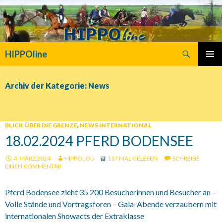
Suchen
HIPPOline
SPRINGE
PRIMÄR
ZUM
MENÜ
INHALT
Archiv der Kategorie: News
BLICK ÜBER DIE GRENZE
,
NEWS INTERNATIONAL
18.02.2024 PFERD BODENSEE
4. MÄRZ 2024
HIPPOLOU
117 MAL GELESEN
SCHREIBE
EINEN KOMMENTAR
Pferd Bodensee zieht 35 200 Besucherinnen und Besucher an –
Volle Stände und Vortragsforen – Gala-Abende verzaubern mit
internationalen Showacts der Extraklasse