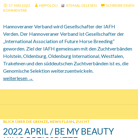
17. MAI 2022
HIPPOLOU
470 MAL GELESEN
SCHREIBE EINEN
KOMMENTAR
Hannoveraner Verband wird Gesellschafter der IAFH
Verden. Der Hannoveraner Verband ist Gesellschafter der
„International Association of Future Horse Breeding“
geworden. Ziel der IAFH gemeinsam mit den Zuchtverbänden
Holstein, Oldenburg, Oldenburg International, Westfalen,
Trakehnen und den süddeutschen Zuchtverbänden ist es, die
Genomische Selektion weiterzuentwickeln.
17.05.2022 International Association of Future Horse Breeding
weiterlesen
→
BLICK ÜBER DIE GRENZE
,
NEWS FLASH
,
ZUCHT
2022 APRIL / BE MY BEAUTY