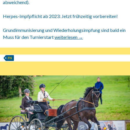
abweichend).
Herpes-Impfpflicht ab 2023: Jetzt frühzeitig vorbereiten!
Grundimmunisierung und Wiederholungsimpfung sind bald ein
Muss für den Turnierstart
16.11.2021 FN Info
weiterlesen
→
FN