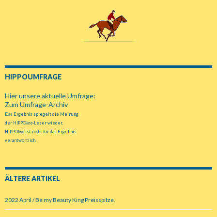
HIPPOUMFRAGE
Hier unsere aktuelle Umfrage:
Zum Umfrage-Archiv
Das Ergebnis spiegelt die Meinung
der HIPPO
line
-Leser wieder,
HIPPO
line
ist nicht für das Ergebnis
verantwortlich.
ÄLTERE ARTIKEL
2022 April / Be my Beauty King Preisspitze.