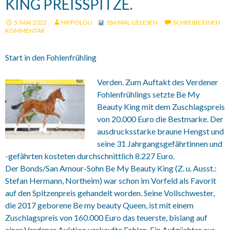
KING PREISSPITZE.
5. MAI 2022
HIPPOLOU
186 MAL GELESEN
SCHREIBE EINEN
KOMMENTAR
Start in den Fohlenfrühling
Verden. Zum Auftakt des Verdener
Fohlenfrühlings setzte Be My
Beauty King mit dem Zuschlagspreis
von 20.000 Euro die Bestmarke. Der
ausdrucksstarke braune Hengst und
seine 31 Jahrgangsgefährtinnen und
-gefährten kosteten durchschnittlich 8.227 Euro.
Der Bonds/San Amour-Sohn Be My Beauty King (Z. u. Ausst.:
Stefan Hermann, Northeim) war schon im Vorfeld als Favorit
auf den Spitzenpreis gehandelt worden. Seine Vollschwester,
die 2017 geborene Be my beauty Queen, ist mit einem
Zuschlagspreis von 160.000 Euro das teuerste, bislang auf
einer Verdener Auktion verkaufte Fohlen. Ein Aufzüchter aus