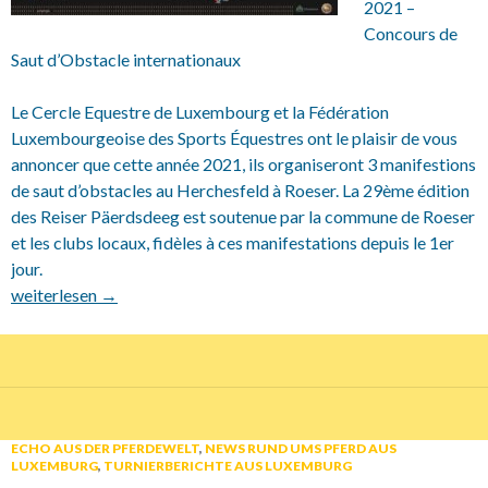
2021 –
Concours de
Saut d’Obstacle internationaux
Le Cercle Equestre de Luxembourg et la Fédération
Luxembourgeoise des Sports Équestres ont le plaisir de vous
annoncer que cette année 2021, ils organiseront 3 manifestions
de saut d’obstacles au Herchesfeld à Roeser. La 29ème édition
des Reiser Päerdsdeeg est soutenue par la commune de Roeser
et les clubs locaux, fidèles à ces manifestations depuis le 1er
jour.
2021 Réiser Päerdsdeeg fannen statt
weiterlesen
→
ECHO AUS DER PFERDEWELT
,
NEWS RUND UMS PFERD AUS
LUXEMBURG
,
TURNIERBERICHTE AUS LUXEMBURG