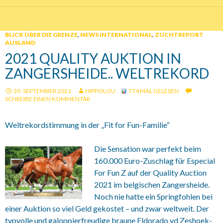
BLICK ÜBER DIE GRENZE
,
NEWS INTERNATIONAL
,
ZUCHTREPORT
AUSLAND
2021 QUALITY AUKTION IN
ZANGERSHEIDE.. WELTREKORD
30. SEPTEMBER 2021
HIPPOLOU
774 MAL GELESEN
SCHREIBE EINEN KOMMENTAR
Weltrekordstimmung in der „Fit for Fun-Familie“
Die Sensation war perfekt beim
160.000 Euro-Zuschlag für Especial
For Fun Z auf der Quality Auction
2021 im belgischen Zangersheide.
Noch nie hatte ein Springfohlen bei
einer Auktion so viel Geld gekostet – und zwar weltweit. Der
typvolle und galoppierfreudige braune Eldorado vd Zeshoek-