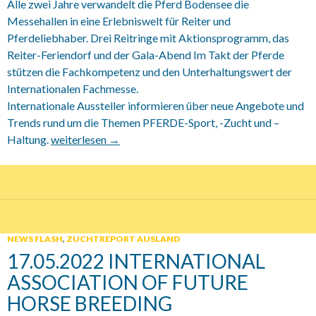
Alle zwei Jahre verwandelt die Pferd Bodensee die
Messehallen in eine Erlebniswelt für Reiter und
Pferdeliebhaber. Drei Reitringe mit Aktionsprogramm, das
Reiter-Feriendorf und der Gala-Abend Im Takt der Pferde
stützen die Fachkompetenz und den Unterhaltungswert der
Internationalen Fachmesse.
Internationale Aussteller informieren über neue Angebote und
Trends rund um die Themen PFERDE-Sport, -Zucht und –
Haltung.
14.09.2022 Pferd Bodensee zäumt wieder auf
weiterlesen
→
NEWS FLASH
,
ZUCHTREPORT AUSLAND
17.05.2022 INTERNATIONAL
ASSOCIATION OF FUTURE
HORSE BREEDING