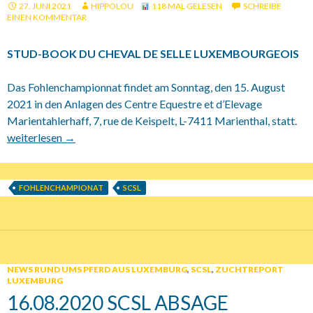
27. JUNI 2021
HIPPOLOU
118 MAL GELESEN
SCHREIBE
EINEN KOMMENTAR
STUD-BOOK DU CHEVAL DE SELLE LUXEMBOURGEOIS
Das Fohlenchampionnat findet am Sonntag, den 15. August
2021 in den Anlagen des Centre Equestre et d’Elevage
Marientahlerhaff, 7, rue de Keispelt, L-7411 Marienthal, statt.
15.08.2021 Fohlenchampionat SCSL
weiterlesen
→
FOHLENCHAMPIONAT
SCSL
NEWS RUND UMS PFERD AUS LUXEMBURG
,
SCSL
,
ZUCHTREPORT
LUXEMBURG
16.08.2020 SCSL ABSAGE