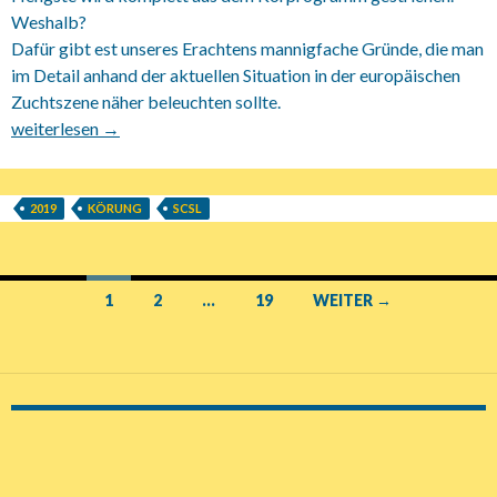
Weshalb?
Dafür gibt est unseres Erachtens mannigfache Gründe, die man
im Detail anhand der aktuellen Situation in der europäischen
Zuchtszene näher beleuchten sollte.
31.01.2019 SCSL Neuer Körungsmodus
weiterlesen
→
2019
KÖRUNG
SCSL
1
2
…
19
WEITER →
Beitrags-
Navigation