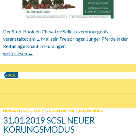
Der Stud-Book du Cheval de Selle Luxembourgeois
veranstaltet am 1. Mai sein Freispringen Junger Pferde in der
Reitanlage Knauf in Huldingen.
01.05.2019 SCSL Saut en Liberté
weiterlesen
→
SCSL
HENGSTE
,
SCSL
,
ZUCHT
,
ZUCHTREPORT LUXEMBURG
31.01.2019 SCSL NEUER
KÖRUNGSMODUS