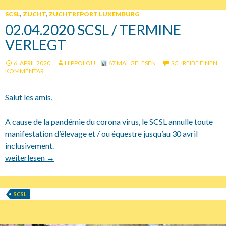
SCSL
,
ZUCHT
,
ZUCHTREPORT LUXEMBURG
02.04.2020 SCSL / TERMINE
VERLEGT
6. APRIL 2020
HIPPOLOU
67 MAL GELESEN
SCHREIBE EINEN
KOMMENTAR
Salut les amis,
A cause de la pandémie du corona virus, le SCSL annulle toute
manifestation d’élevage et / ou équestre jusqu’au 30 avril
inclusivement.
02.04.2020 SCSL / Termine verlegt
weiterlesen
→
SCSL