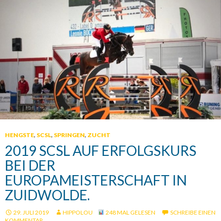
HENGSTE
,
SCSL
,
SPRINGEN
,
ZUCHT
2019 SCSL AUF ERFOLGSKURS
BEI DER
EUROPAMEISTERSCHAFT IN
ZUIDWOLDE.
29. JULI 2019
HIPPOLOU
248 MAL GELESEN
SCHREIBE EINEN
KOMMENTAR