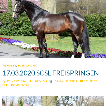
HENGSTE
,
SCSL
,
ZUCHT
17.03.2020 SCSL FREISPRINGEN
17. MÄRZ 2020
HIPPOLOU
104 MAL GELESEN
SCHREIBE
EINEN KOMMENTAR