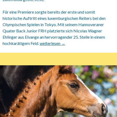
Für eine Premiere sorgte bereits der erste und somit
historische Auftritt eines luxemburgischen Reiters bei den
Olympischen Spielen in Tokyo. Mit seinem Hannoveraner
Quater Back Junior FRH platzierte sich Nicolas Wagner
Ehlinger aus Elvange an hervorragender 25. Stelle in einem
hochkarätigem Feld.
Stud-Book du Cheval de Selle Luxembourge
weiterlesen
→