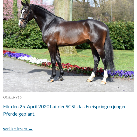
QUIBERY15
Für den 25. April 2020 hat der SCSL das Freispringen junger
Pferde geplant.
17.03.2020 SCSL FREISPRINGEN
weiterlesen
→