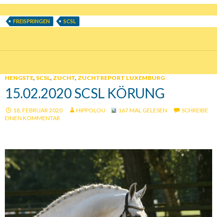
FREISPRINGEN
SCSL
HENGSTE
,
SCSL
,
ZUCHT
,
ZUCHTREPORT LUXEMBURG
15.02.2020 SCSL KÖRUNG
18. FEBRUAR 2020
HIPPOLOU
167 MAL GELESEN
SCHREIBE
EINEN KOMMENTAR