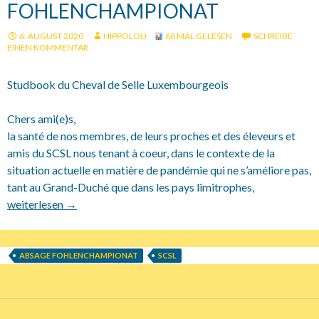
FOHLENCHAMPIONAT
6. AUGUST 2020
HIPPOLOU
68 MAL GELESEN
SCHREIBE
EINEN KOMMENTAR
Studbook du Cheval de Selle Luxembourgeois
Chers ami(e)s,
la santé de nos membres, de leurs proches et des éleveurs et
amis du SCSL nous tenant à coeur, dans le contexte de la
situation actuelle en matière de pandémie qui ne s’améliore pas,
tant au Grand-Duché que dans les pays limitrophes,
16.08.2020 SCSL Absage Fohlenchampionat
weiterlesen
→
ABSAGE FOHLENCHAMPIONAT
SCSL