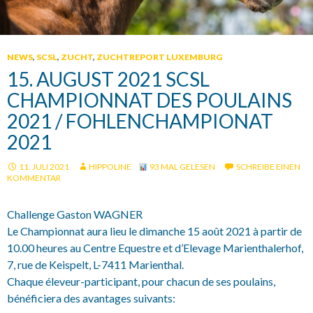
NEWS
,
SCSL
,
ZUCHT
,
ZUCHTREPORT LUXEMBURG
15. AUGUST 2021 SCSL
CHAMPIONNAT DES POULAINS
2021 / FOHLENCHAMPIONAT
2021
11. JULI 2021
HIPPOLINE
93 MAL GELESEN
SCHREIBE EINEN
KOMMENTAR
Challenge Gaston WAGNER
Le Championnat aura lieu le dimanche 15 août 2021 à partir de
10.00 heures au Centre Equestre et d’Elevage Marienthalerhof,
7, rue de Keispelt, L-7411 Marienthal.
Chaque éleveur-participant, pour chacun de ses poulains,
bénéficiera des avantages suivants: