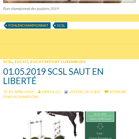
flyer championnat des poulains 2019
FOHLENCHAMPIONNAT
SCSL
SCSL
,
ZUCHT
,
ZUCHTREPORT LUXEMBURG
01.05.2019 SCSL SAUT EN
LIBERTÉ
10. APRIL 2019
HIPPOLOU
105 MAL GELESEN
SCHREIBE
EINEN KOMMENTAR