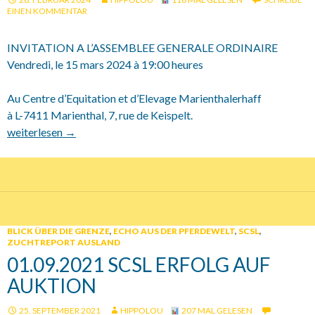
EINEN KOMMENTAR
INVITATION A L’ASSEMBLEE GENERALE ORDINAIRE
Vendredi, le 15 mars 2024 à 19:00 heures
Au Centre d’Equitation et d’Elevage Marienthalerhaff
à L-7411 Marienthal, 7, rue de Keispelt.
SCSL Assemblée Générale 15.03.2024
weiterlesen
→
BLICK ÜBER DIE GRENZE
,
ECHO AUS DER PFERDEWELT
,
SCSL
,
ZUCHTREPORT AUSLAND
01.09.2021 SCSL ERFOLG AUF
AUKTION
25. SEPTEMBER 2021
HIPPOLOU
207 MAL GELESEN