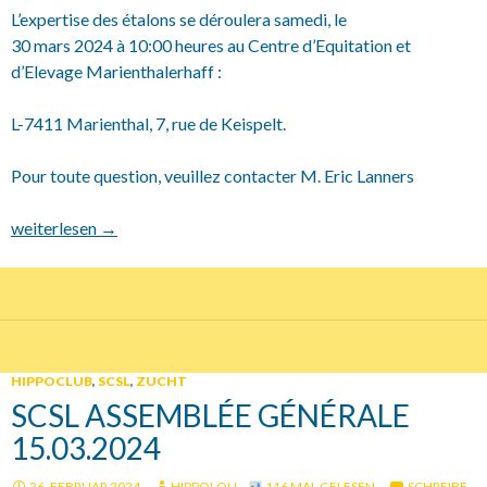
L’expertise des étalons se déroulera samedi, le
30 mars 2024 à 10:00 heures au Centre d’Equitation et
d’Elevage Marienthalerhaff :
L-7411 Marienthal, 7, rue de Keispelt.
Pour toute question, veuillez contacter M. Eric Lanners
30.03.2024 SCSL Hengstkörung
weiterlesen
→
HIPPOCLUB
,
SCSL
,
ZUCHT
SCSL ASSEMBLÉE GÉNÉRALE
15.03.2024
26. FEBRUAR 2024
HIPPOLOU
116 MAL GELESEN
SCHREIBE