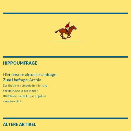
HIPPOUMFRAGE
Hier unsere aktuelle Umfrage:
Zum Umfrage-Archiv
Das Ergebnis spiegelt die Meinung
der HIPPO
line
-Leser wieder,
HIPPO
line
ist nicht für das Ergebnis
verantwortlich.
ÄLTERE ARTIKEL