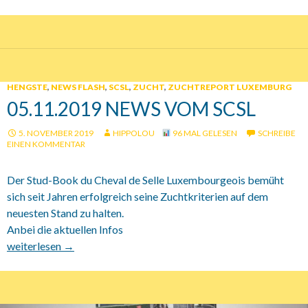
HENGSTE
,
NEWS FLASH
,
SCSL
,
ZUCHT
,
ZUCHTREPORT LUXEMBURG
05.11.2019 NEWS VOM SCSL
5. NOVEMBER 2019
HIPPOLOU
96 MAL GELESEN
SCHREIBE
EINEN KOMMENTAR
Der Stud-Book du Cheval de Selle Luxembourgeois bemüht
sich seit Jahren erfolgreich seine Zuchtkriterien auf dem
neuesten Stand zu halten.
Anbei die aktuellen Infos
05.11.2019 News vom SCSL
weiterlesen
→