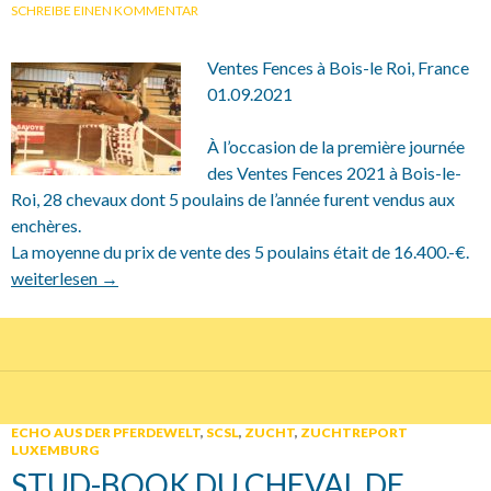
SCHREIBE EINEN KOMMENTAR
Ventes Fences à Bois-le Roi, France
01.09.2021
À l’occasion de la première journée
des Ventes Fences 2021 à Bois-le-
Roi, 28 chevaux dont 5 poulains de l’année furent vendus aux
enchères.
La moyenne du prix de vente des 5 poulains était de 16.400.-€.
01.09.2021 SCSL Erfolg auf Auktion
weiterlesen
→
ECHO AUS DER PFERDEWELT
,
SCSL
,
ZUCHT
,
ZUCHTREPORT
LUXEMBURG
STUD-BOOK DU CHEVAL DE