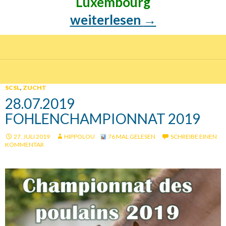
Luxembourg
2019 SCSL auf Erfolgskurs
weiterlesen
→
SCSL
,
ZUCHT
28.07.2019
FOHLENCHAMPIONNAT 2019
27. JULI 2019
HIPPOLOU
76 MAL GELESEN
SCHREIBE EINEN
KOMMENTAR