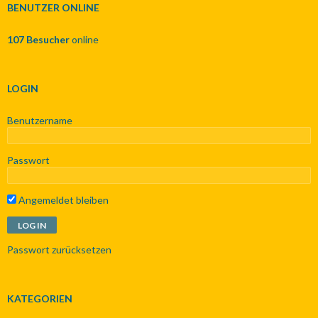
e
BENUTZER ONLINE
n
n
107 Besucher
online
a
c
h
:
LOGIN
Benutzername
Passwort
Angemeldet bleiben
Passwort zurücksetzen
KATEGORIEN