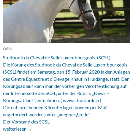
Calido
Studbook du Cheval de Selle Luxembourgeois, (SCSL)
Die Körung des Studbook du Cheval de Selle Luxembourgeois,
(SCSL) findet am Samstag, den 15. Februar 2020 in den Anlagen
des Centre Equestre et d’Elevage Knauf in Huldange, statt. Den
Körungsablauf kann man der vorherigen Veröffentlichung auf
der Internetseite des SCSL, unter der Rubrik „News –
Körungsablauf“, entnehmen. ( www.studbook.lu )
Die entsprechenden Körunterlagen können per Mail
angefordert werden, unter „anepper@
pt.lu“.
Der Vorstand des SCSL
15.02.2020 SCSL Körung
weiterlesen
→