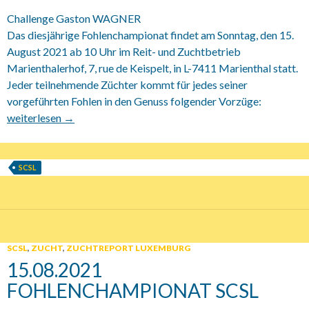
Challenge Gaston WAGNER
Das diesjährige Fohlenchampionat findet am Sonntag, den 15.
August 2021 ab 10 Uhr im Reit- und Zuchtbetrieb
Marienthalerhof, 7, rue de Keispelt, in L-7411 Marienthal statt.
Jeder teilnehmende Züchter kommt für jedes seiner
vorgeführten Fohlen in den Genuss folgender Vorzüge:
15. August 2021 SCSL Championnat des Poulains 2021 / Fohlen
weiterlesen
→
SCSL
SCSL
,
ZUCHT
,
ZUCHTREPORT LUXEMBURG
15.08.2021
FOHLENCHAMPIONAT SCSL