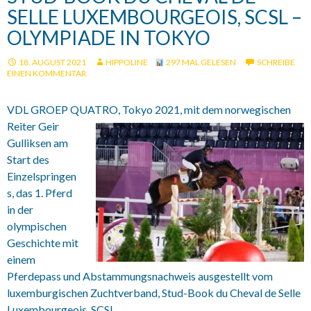
SELLE LUXEMBOURGEOIS, SCSL –
OLYMPIADE IN TOKYO
18. AUGUST 2021
HIPPOLINE
297 MAL GELESEN
SCHREIBE
EINEN KOMMENTAR
VDL GROEP QUATRO, Tokyo 2021, mit dem norwegischen
Reiter
Geir
Gulliksen am
Start des
Einzelspringen
s, das 1. Pferd
in der
olympischen
Geschichte mit
einem
Pferdepass und Abstammungsnachweis ausgestellt vom
luxemburgischen Zuchtverband, Stud-Book du Cheval de Selle
Luxembourgeois, SCSL.