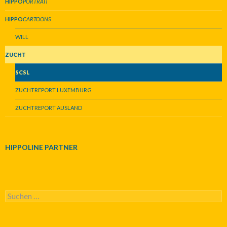
HIPPO
PORTRAIT
HIPPO
CARTOONS
WILL
ZUCHT
SCSL
ZUCHTREPORT LUXEMBURG
ZUCHTREPORT AUSLAND
HIPPOLINE PARTNER
S
u
c
h