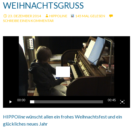
WEIHNACHTSGRUSS
23. DEZEMBER 2014
HIPPOLINE
145 MAL GELESEN
SCHREIBE EINEN KOMMENTAR
Video-
Player
00:00
00:45
HIPPO
line
wünscht allen ein frohes Weihnachtsfest und ein
glückliches neues Jahr