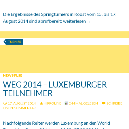
Die Ergebnisse des Springturniers in Roost vom 15. bis 17.
August 2014 sind abrufbereit:
15.-17.08.2014 Springturnier Roo
weiterlesen
→
TURNIER
NEWS FLSE
WEG 2014 – LUXEMBURGER
TEILNEHMER
17. AUGUST 2014
HIPPOLINE
244 MAL GELESEN
SCHREIBE
EINEN KOMMENTAR
Nachfolgende Reiter werden Luxemburg an den World