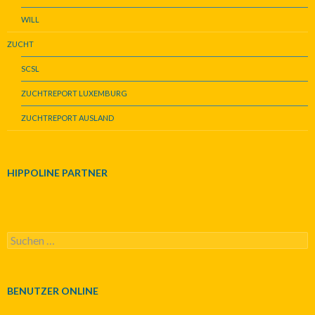
WILL
ZUCHT
SCSL
ZUCHTREPORT LUXEMBURG
ZUCHTREPORT AUSLAND
HIPPOLINE PARTNER
S
u
c
h
e
BENUTZER ONLINE
n
n