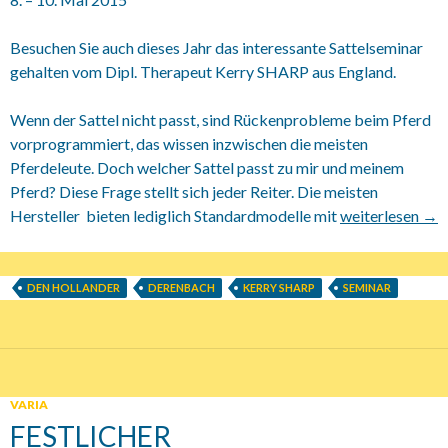
Besuchen Sie auch dieses Jahr das interessante Sattelseminar
gehalten vom Dipl. Therapeut Kerry SHARP aus England.
Wenn der Sattel nicht passt, sind Rückenprobleme beim Pferd
vorprogrammiert, das wissen inzwischen die meisten
Pferdeleute. Doch welcher Sattel passt zu mir und meinem
Pferd? Diese Frage stellt sich jeder Reiter. Die meisten
Hersteller bieten lediglich Standardmodelle mit
08.05.2015 – 1
weiterlesen
→
DEN HOLLANDER
DERENBACH
KERRY SHARP
SEMINAR
VARIA
FESTLICHER