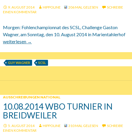
9. AUGUST 2014
HIPPOLINE
206 MAL GELESEN
SCHREIBE
EINEN KOMMENTAR
Morgen: Fohlenchampionnat des SCSL, Challenge Gaston
Wagner, am Sonntag, den 10. August 2014 in Marientahlerhof
10.08.2014 SCSL Fohlenchampionnat
weiterlesen
→
GUY WAGNER
SCSL
AUSSCHREIBUNGEN NATIONAL
10.08.2014 WBO TURNIER IN
BREIDWEILER
5. AUGUST 2014
HIPPOLINE
310 MAL GELESEN
SCHREIBE
EINEN KOMMENTAR