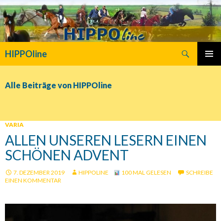
Suchen
HIPPOline
SPRINGE
PRIMÄR
ZUM
MENÜ
INHALT
Alle Beiträge von HIPPOline
VARIA
ALLEN UNSEREN LESERN EINEN
SCHÖNEN ADVENT
7. DEZEMBER 2019
HIPPOLINE
100 MAL GELESEN
SCHREIBE
EINEN KOMMENTAR