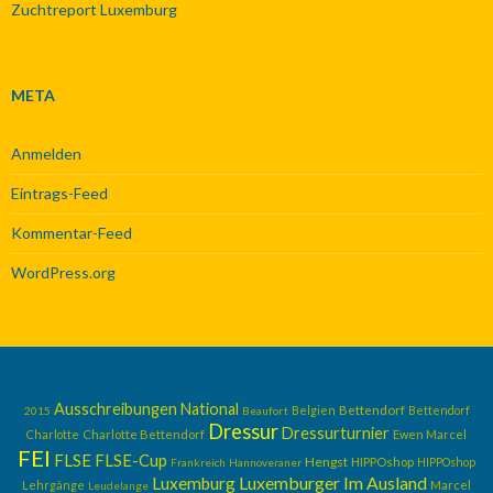
Zuchtreport Luxemburg
META
Anmelden
Eintrags-Feed
Kommentar-Feed
WordPress.org
Ausschreibungen National
Belgien
Bettendorf
Bettendorf
2015
Beaufort
Dressur
Dressurturnier
Charlotte
Charlotte Bettendorf
Ewen Marcel
FEI
FLSE
FLSE-Cup
Hengst
HIPPOshop
Frankreich
Hannoveraner
HIPPOshop
Luxemburger Im Ausland
Luxemburg
Lehrgänge
Marcel
Leudelange