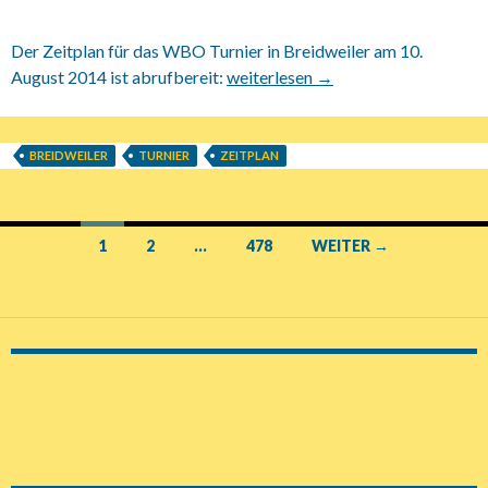
Der Zeitplan für das WBO Turnier in Breidweiler am 10.
August 2014 ist abrufbereit:
10.08.2014 WBO Turnier in Breidw
weiterlesen
→
BREIDWEILER
TURNIER
ZEITPLAN
1
2
…
478
WEITER →
Beitrags-
Navigation