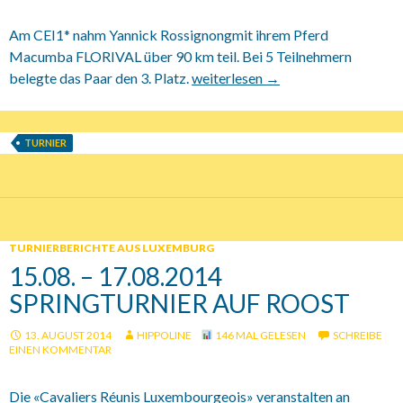
Am CEI1* nahm Yannick Rossignongmit ihrem Pferd
Macumba FLORIVAL über 90 km teil. Bei 5 Teilnehmern
belegte das Paar den 3. Platz.
Internationales Endurance Turni
weiterlesen
→
(GER)
TURNIER
TURNIERBERICHTE AUS LUXEMBURG
15.08. – 17.08.2014
SPRINGTURNIER AUF ROOST
13. AUGUST 2014
HIPPOLINE
146 MAL GELESEN
SCHREIBE
EINEN KOMMENTAR
Die «Cavaliers Réunis Luxembourgeois» veranstalten an