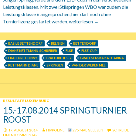
Leistungsklassen. Mit zwei Stilspringen WBO war zudem die
Leistungsklasse 6 angesprochen, hier darf noch ohne
Turnierlizenz gestartet werden.
15.08.-17.08.2014 CRL Springtu
weiterlesen
→
BASILE BETTENDORF
BELGIEN
BETTENDORF
DIANE KETTMANN-SCHREIBER
FLSE
FLSE-CUP
FRAITURE CONNY
FRAITURE JESSY
GRAD-SENSKA KATHARINA
KETTMANN DIANE
SPRINGEN
VAN DER WEKEN MEL
RESULTATE LUXEMBURG
15.-17.08.2014 SPRINGTURNIER
ROOST
17. AUGUST 2014
HIPPOLINE
275 MAL GELESEN
SCHREIBE
EINEN KOMMENTAR