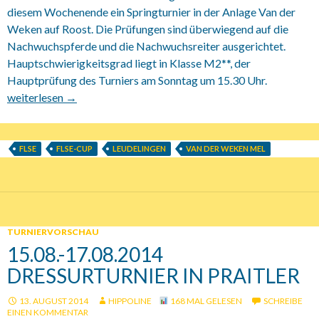
diesem Wochenende ein Springturnier in der Anlage Van der
Weken auf Roost. Die Prüfungen sind überwiegend auf die
Nachwuchspferde und die Nachwuchsreiter ausgerichtet.
Hauptschwierigkeitsgrad liegt in Klasse M2**, der
Hauptprüfung des Turniers am Sonntag um 15.30 Uhr.
15.08. – 17.08.2014 Springturnier auf Roost
weiterlesen
→
FLSE
FLSE-CUP
LEUDELINGEN
VAN DER WEKEN MEL
TURNIERVORSCHAU
15.08.-17.08.2014
DRESSURTURNIER IN PRAITLER
13. AUGUST 2014
HIPPOLINE
168 MAL GELESEN
SCHREIBE
EINEN KOMMENTAR