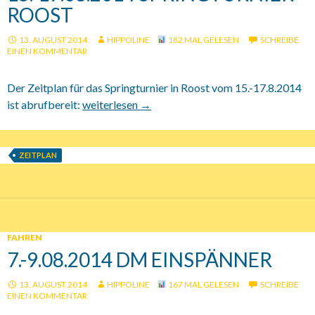
ROOST
13. AUGUST 2014
HIPPOLINE
182 MAL GELESEN
SCHREIBE
EINEN KOMMENTAR
Der Zeitplan für das Springturnier in Roost vom 15.-17.8.2014
ist abrufbereit:
15.-17.08.2014 Springturnier Roost
weiterlesen
→
ZEITPLAN
FAHREN
7.-9.08.2014 DM EINSPÄNNER
13. AUGUST 2014
HIPPOLINE
167 MAL GELESEN
SCHREIBE
EINEN KOMMENTAR