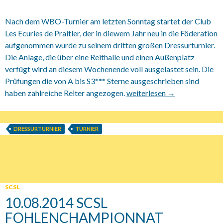
Nach dem WBO-Turnier am letzten Sonntag startet der Club
Les Ecuries de Praitler, der in diewem Jahr neu in die Föderation
aufgenommen wurde zu seinem dritten großen Dressurturnier.
Die Anlage, die über eine Reithalle und einen Außenplatz
verfügt wird an diesem Wochenende voll ausgelastet sein. Die
Prüfungen die von A bis S3*** Sterne ausgeschrieben sind
haben zahlreiche Reiter angezogen.
15.08.-17.08.2014 Dressurtur
weiterlesen
→
DRESSURTURNIER
TURNIER
SCSL
10.08.2014 SCSL
FOHLENCHAMPIONNAT