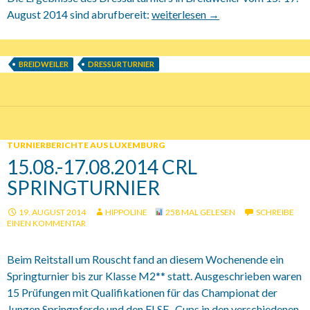
August 2014 sind abrufbereit:
15.-17.08.2014 Dressurturnier in 
weiterlesen
→
BREIDWEILER
DRESSURTURNIER
TURNIERBERICHTE AUS LUXEMBURG
15.08.-17.08.2014 CRL
SPRINGTURNIER
19. AUGUST 2014
HIPPOLINE
258 MAL GELESEN
SCHREIBE
EINEN KOMMENTAR
Beim Reitstall um Rouscht fand an diesem Wochenende ein
Springturnier bis zur Klasse M2** statt. Ausgeschrieben waren
15 Prüfungen mit Qualifikationen für das Championat der
Jungen Springpferde und den FLSE- Cups in den verschiedenen