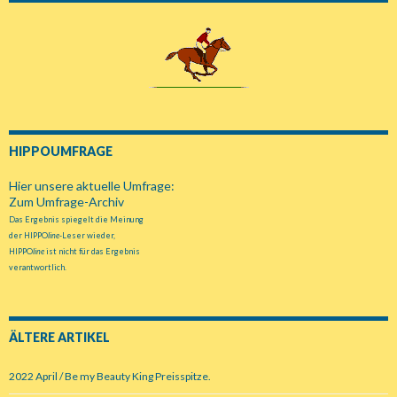
HIPPOUMFRAGE
Hier unsere aktuelle Umfrage:
Zum Umfrage-Archiv
Das Ergebnis spiegelt die Meinung
der HIPPO
line
-Leser wieder,
HIPPO
line
ist nicht für das Ergebnis
verantwortlich.
ÄLTERE ARTIKEL
2022 April / Be my Beauty King Preisspitze.