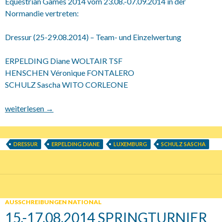
Equestrian Games 2014 vom 23.08.-07.09.2014 in der
Normandie vertreten:
Dressur (25-29.08.2014) – Team- und Einzelwertung
ERPELDING Diane WOLTAIR TSF
HENSCHEN Véronique FONTALERO
SCHULZ Sascha WITO CORLEONE
WEG 2014 – Luxemburger Teilnehmer
weiterlesen
→
DRESSUR
ERPELDING DIANE
LUXEMBURG
SCHULZ SASCHA
AUSSCHREIBUNGEN NATIONAL
15.-17.08.2014 SPRINGTURNIER