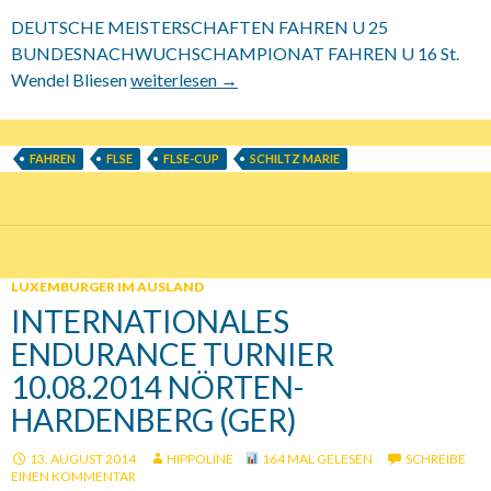
DEUTSCHE MEISTERSCHAFTEN FAHREN U 25
BUNDESNACHWUCHSCHAMPIONAT FAHREN U 16 St.
Wendel Bliesen
7.-9.08.2014 DM Einspänner
weiterlesen
→
FAHREN
FLSE
FLSE-CUP
SCHILTZ MARIE
LUXEMBURGER IM AUSLAND
INTERNATIONALES
ENDURANCE TURNIER
10.08.2014 NÖRTEN-
HARDENBERG (GER)
13. AUGUST 2014
HIPPOLINE
164 MAL GELESEN
SCHREIBE
EINEN KOMMENTAR