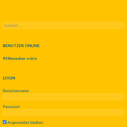
S
u
c
h
e
BENUTZER ONLINE
n
n
93 Besucher
online
a
c
h
:
LOGIN
Benutzername
Passwort
Angemeldet bleiben