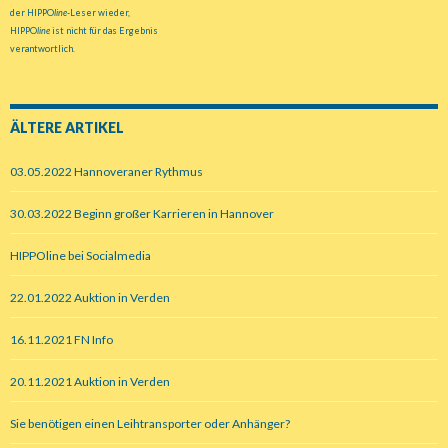
der HIPPO
line
-Leser wieder,
HIPPO
line
ist nicht für das Ergebnis
verantwortlich.
ÄLTERE ARTIKEL
03.05.2022 Hannoveraner Rythmus
30.03.2022 Beginn großer Karrieren in Hannover
HIPPOline bei Socialmedia
22.01.2022 Auktion in Verden
16.11.2021 FN Info
20.11.2021 Auktion in Verden
Sie benötigen einen Leihtransporter oder Anhänger?