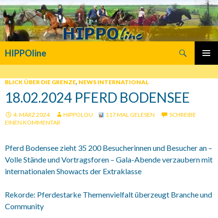
Suchen
HIPPOline
SPRINGE
PRIMÄR
ZUM
MENÜ
INHALT
BLICK ÜBER DIE GRENZE
,
NEWS INTERNATIONAL
18.02.2024 PFERD BODENSEE
4. MÄRZ 2024
HIPPOLOU
117 MAL GELESEN
SCHREIBE
EINEN KOMMENTAR
Pferd Bodensee zieht 35 200 Besucherinnen und Besucher an –
Volle Stände und Vortragsforen – Gala-Abende verzaubern mit
internationalen Showacts der Extraklasse
Rekorde: Pferdestarke Themenvielfalt überzeugt Branche und
Community