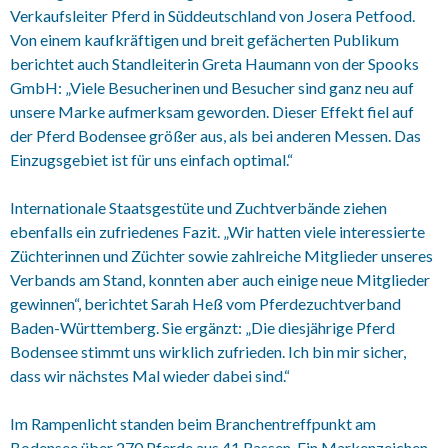
Verkaufsleiter Pferd in Süddeutschland von Josera Petfood.
Von einem kaufkräftigen und breit gefächerten Publikum
berichtet auch Standleiterin Greta Haumann von der Spooks
GmbH: „Viele Besucherinen und Besucher sind ganz neu auf
unsere Marke aufmerksam geworden. Dieser Effekt fiel auf
der Pferd Bodensee größer aus, als bei anderen Messen. Das
Einzugsgebiet ist für uns einfach optimal.“
Internationale Staatsgestüte und Zuchtverbände ziehen
ebenfalls ein zufriedenes Fazit. „Wir hatten viele interessierte
Züchterinnen und Züchter sowie zahlreiche Mitglieder unseres
Verbands am Stand, konnten aber auch einige neue Mitglieder
gewinnen“, berichtet Sarah Heß vom Pferdezuchtverband
Baden-Württemberg. Sie ergänzt: „Die diesjährige Pferd
Bodensee stimmt uns wirklich zufrieden. Ich bin mir sicher,
dass wir nächstes Mal wieder dabei sind.“
Im Rampenlicht standen beim Branchentreffpunkt am
Bodensee über 270 Pferde aus 41 Rassen. Ein Markenzeichen