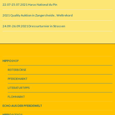
22.07-25.07.2021 Haras National du Pin
2021 Quality Auktion in Zangersheide.. Weltrekord
24.09.-26.09.2021 Dressurturnier in Strassen
HIPPO
SHOP
REITERBÖRSE
PFERDEMARKT
LITERATURTIPPS
FLOHMARKT
ECHO AUS DER PFERDEWELT
HIPPO
AGENDA