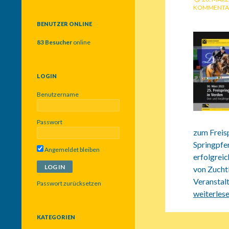
c
KOMMENTA
h
e
BENUTZER ONLINE
n
n
83 Besucher
online
a
c
h
LOGIN
:
Benutzername
Passwort
zum Frei
Springpfe
Angemeldet bleiben
erfolgreic
von Zuchtl
Veranstal
Passwort zurücksetzen
30.03.202
weiterles
KATEGORIEN