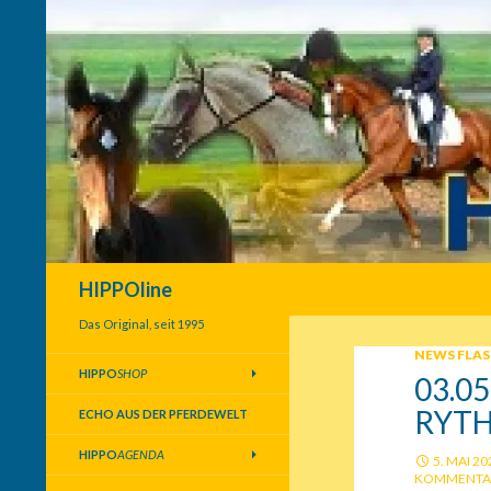
Suchen
HIPPOline
Das Original, seit 1995
NEWS FLA
HIPPO
SHOP
03.0
RYT
ECHO AUS DER PFERDEWELT
HIPPO
AGENDA
5. MAI 20
KOMMENTA