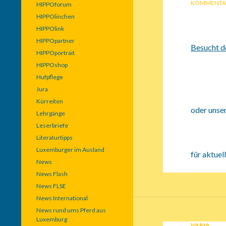
KOMMENTA
HIPPOforum
HIPPOlinchen
HIPPOlink
HIPPOpartner
Besucht 
HIPPOportrait
HIPPOshop
Hufpflege
Jura
Kürreiten
oder unser
Lehrgänge
Leserbriefe
Literaturtipps
Luxemburger im Ausland
für aktuel
News
News Flash
News FLSE
News International
News rund ums Pferd aus
Luxemburg
VARIA