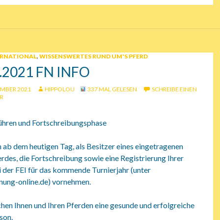
ERNATIONAL
,
WISSENSWERTES RUND UM'S PFERD
1.2021 FN INFO
EMBER 2021
HIPPOLOU
337 MAL GELESEN
SCHREIBE EINEN
R
hren und Fortschreibungsphase
 ab dem heutigen Tag, als Besitzer eines eingetragenen
rdes, die Fortschreibung sowie eine Registrierung Ihrer
 der FEI für das kommende Turnierjahr (unter
ng-online.de) vornehmen.
hen Ihnen und Ihren Pferden eine gesunde und erfolgreiche
son.