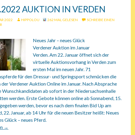
1.2022 AUKTION IN VERDEN
AR 2022
HIPPOLOU
262 MAL GELESEN
SCHREIBE EINEN
R
Neues Jahr – neues Glück
Verdener Auktion im Januar
Verden. Am 22. Januar öffnet sich der
virtuelle Auktionsvorhang in Verden zum
ersten Mal im neuen Jahr. 71
pferde für den Dressur- und Springsport schmücken die
n der Verdener Auktion Online im Januar. Nach Absprache
e Wunschkandidaten ab sofort in der Niedersachsenhalle
tten werden. Erste Gebote können online ab Sonnabend, 15.
bgegeben werden, bevor es nach dem finalen Bid Up am
 22. Januar, ab 14 Uhr für die neuen Besitzer heißt: Neues
es Glück – neues Pferd.
2 Auktion in Verden
en
→