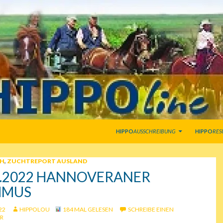
SPRINGE ZUM INHALT
HIPPO
AUSSCHREIBUNG
HIPPO
RES
SH
,
ZUCHTREPORT AUSLAND
5.2022 HANNOVERANER
HMUS
22
HIPPOLOU
184 MAL GELESEN
SCHREIBE EINEN
R