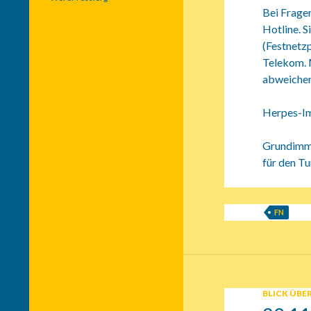
Bei Fragen
Hotline. 
(Festnetz
Telekom. 
abweichen
Herpes-Imp
Grundimmu
für den Tu
FN
BLICK ÜBER