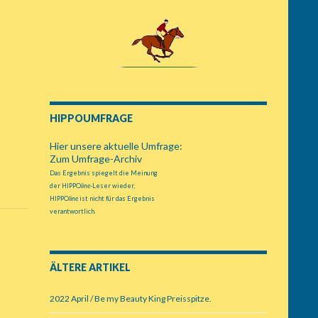
HIPPOUMFRAGE
Hier unsere aktuelle Umfrage:
Zum Umfrage-Archiv
Das Ergebnis spiegelt die Meinung
der HIPPO
line
-Leser wieder,
HIPPO
line
ist nicht für das Ergebnis
verantwortlich.
ÄLTERE ARTIKEL
2022 April / Be my Beauty King Preisspitze.