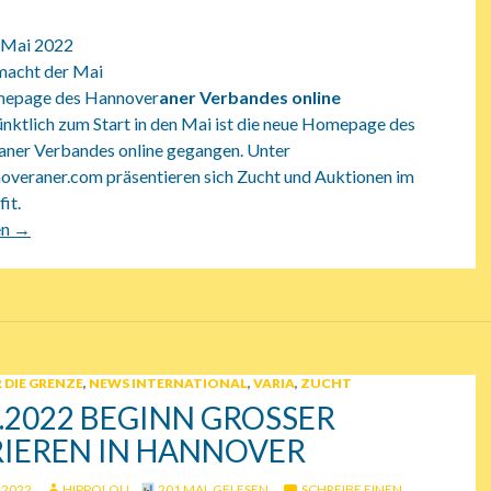
. Mai 2022
 macht der Mai
epage des Hannover
aner Verbandes online
ünktlich zum Start in den Mai ist die neue Homepage des
ner Verbandes online gegangen. Unter
veraner.com präsentieren sich Zucht und Auktionen im
it.
22 Hannoveraner Rythmus
en
→
 DIE GRENZE
,
NEWS INTERNATIONAL
,
VARIA
,
ZUCHT
.2022 BEGINN GROSSER K
EREN IN HANNOVER
 2022
HIPPOLOU
201 MAL GELESEN
SCHREIBE EINEN