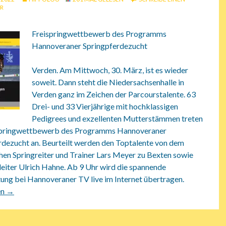
R
Freispringwettbewerb des Programms
Hannoveraner Springpferdezucht
Verden. Am Mittwoch, 30. März, ist es wieder
soweit. Dann steht die Niedersachsenhalle in
Verden ganz im Zeichen der Parcourstalente. 63
Drei- und 33 Vierjährige mit hochklassigen
Pedigrees und exzellenten Mutterstämmen treten
springwettbewerb des Programms Hannoveraner
rdezucht an. Beurteilt werden den Toptalente von dem
hen Springreiter und Trainer Lars Meyer zu Bexten sowie
eiter Ulrich Hahne. Ab 9 Uhr wird die spannende
tung bei Hannoveraner TV live im Internet übertragen.
2 Beginn großer Karrieren in Hannover
en
→