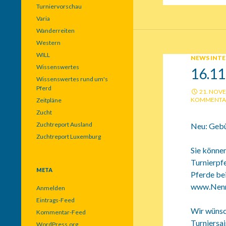
Turniervorschau
Varia
Wanderreiten
Western
WILL
NEWS INT
Wissenswertes
16.1
Wissenswertes rund um's
Pferd
21. NOV
KOMMENTA
Zeitpläne
Zucht
Zuchtreport Ausland
Neu: Gebü
Zuchtreport Luxemburg
Sie können
Turnierpfe
META
Pferde bei
www.Nennu
Anmelden
Eintrags-Feed
Wir wünsc
Kommentar-Feed
Turniersai
WordPress.org