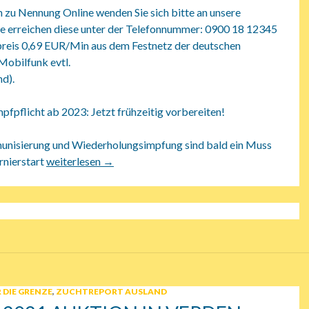
 zu Nennung Online wenden Sie sich bitte an unsere
Sie erreichen diese unter der Telefonnummer: 0900 18 12345
preis 0,69 EUR/Min aus dem Festnetz der deutschen
Mobilfunk evtl.
d).
fpflicht ab 2023: Jetzt frühzeitig vorbereiten!
nisierung und Wiederholungsimpfung sind bald ein Muss
rnierstart
16.11.2021 FN Info
weiterlesen
→
 DIE GRENZE
,
ZUCHTREPORT AUSLAND