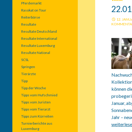
Pferdemarkt
22.0
Rasokat on Tour
Reiterbörse
12. JANU
KOMMENTA
Resultate
Resultate Deutschland
Resultate International
Resultate Luxemburg
Resultate National
SCSL
Springen
Tierärzte
Nachwuchs
Tipp
Kollektio
Tipp der Woche
können di
Tipps vom Hufschmied
probegeri
Tipps vom Juristen
Januar, a
Tipps vom Tierarzt
Sonnabend,
Tipps zum Kürreiten
Jahr – neu
Turnierberichte aus
22.01.202
weiterles
Luxemburg