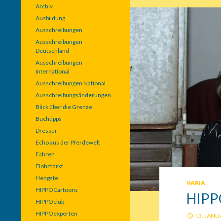
Archiv
Ausbildung
Ausschreibungen
Ausschreibungen
Deutschland
Ausschreibungen
International
Ausschreibungen National
Ausschreibungsänderungen
Blick über die Grenze
Buchtipps
Dressur
Echo aus der Pferdewelt
Fahren
Flohmarkt
Hengste
VARIA
HIPPOCartoons
HIPP
HIPPOclub
HIPPOexperten
13. JANU