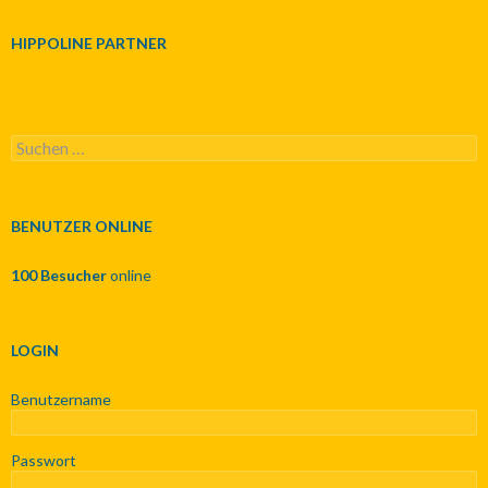
HIPPOLINE PARTNER
S
u
c
h
e
BENUTZER ONLINE
n
n
100 Besucher
online
a
c
h
:
LOGIN
Benutzername
Passwort