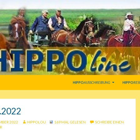
SPRINGE ZUM INHALT
HIPPO
AUSSCHREIBUNG
HIPPO
RES
.2022
MBER 2022
HIPPOLOU
169 MAL GELESEN
SCHREIBE EINEN
R