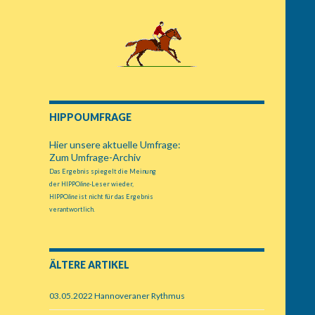
HIPPOUMFRAGE
Hier unsere aktuelle Umfrage:
Zum Umfrage-Archiv
Das Ergebnis spiegelt die Meinung
der HIPPO
line
-Leser wieder,
HIPPO
line
ist nicht für das Ergebnis
verantwortlich.
ÄLTERE ARTIKEL
03.05.2022 Hannoveraner Rythmus