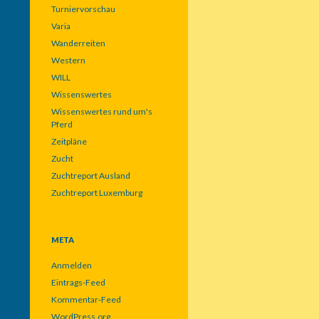
Turniervorschau
Varia
Wanderreiten
Western
WILL
Wissenswertes
Wissenswertes rund um's
Pferd
Zeitpläne
Zucht
Zuchtreport Ausland
Zuchtreport Luxemburg
META
Anmelden
Eintrags-Feed
Kommentar-Feed
WordPress.org