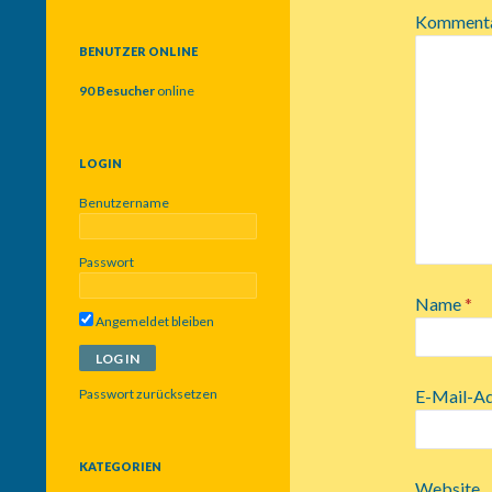
c
Komment
h
e
BENUTZER ONLINE
n
n
90 Besucher
online
a
c
h
LOGIN
:
Benutzername
Passwort
Name
*
Angemeldet bleiben
Passwort zurücksetzen
E-Mail-A
KATEGORIEN
Website