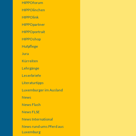
HIPPOforum
HIPPOlinchen
HIPPOlink
HIPPOpartner
HIPPOportrait
HIPPOshop
Hufpflege
Jura
Kürreiten
Lehrgänge
Leserbriefe
Literaturtipps
Luxemburger im Ausland
News
News Flash
News FLSE
News International
News rund ums Pferd aus
Luxemburg