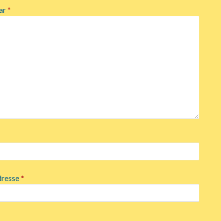
ar
*
dresse
*