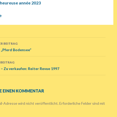
 heureuse année 2023
e
R BEITRAG
ags-
2 „Pferd Bodensee“
ation
 BEITRAG
 – Zu verkaufen: Reiter Revue 1997
E EINEN KOMMENTAR
l-Adresse wird nicht veröffentlicht.
Erforderliche Felder sind mit