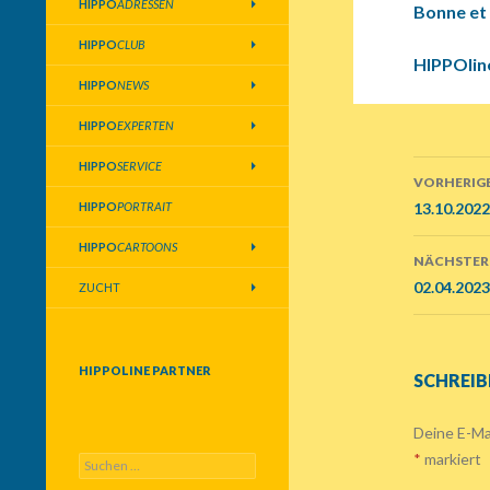
HIPPO
ADRESSEN
Bonne et
HIPPO
CLUB
HIPPOlin
HIPPO
NEWS
HIPPO
EXPERTEN
HIPPO
SERVICE
VORHERIGE
Beitr
HIPPO
PORTRAIT
13.10.202
Navig
HIPPO
CARTOONS
NÄCHSTER
02.04.2023
ZUCHT
HIPPOLINE PARTNER
SCHREIB
Deine E-Mai
*
markiert
S
u