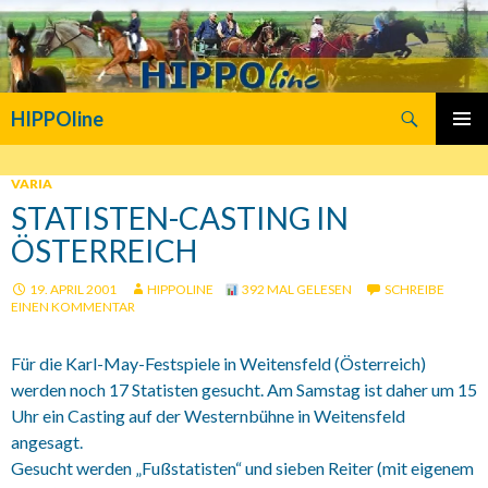
Suchen
HIPPOline
SPRINGE
PRIMÄR
ZUM
MENÜ
INHALT
VARIA
STATISTEN-CASTING IN
ÖSTERREICH
19. APRIL 2001
HIPPOLINE
392 MAL GELESEN
SCHREIBE
EINEN KOMMENTAR
Für die Karl-May-Festspiele in Weitensfeld (Österreich)
werden noch 17 Statisten gesucht. Am Samstag ist daher um 15
Uhr ein Casting auf der Westernbühne in Weitensfeld
angesagt.
Gesucht werden „Fußstatisten“ und sieben Reiter (mit eigenem