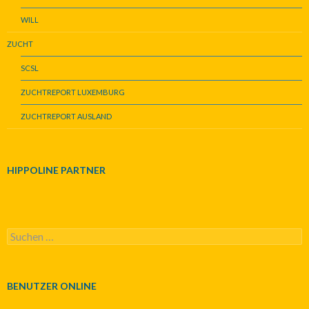
WILL
ZUCHT
SCSL
ZUCHTREPORT LUXEMBURG
ZUCHTREPORT AUSLAND
HIPPOLINE PARTNER
S
u
c
h
e
BENUTZER ONLINE
n
n