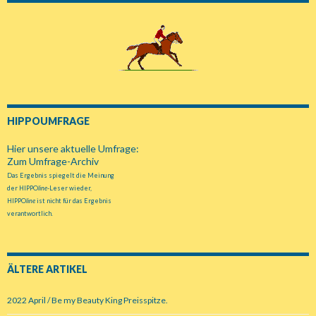
HIPPOUMFRAGE
Hier unsere aktuelle Umfrage:
Zum Umfrage-Archiv
Das Ergebnis spiegelt die Meinung
der HIPPO
line
-Leser wieder,
HIPPO
line
ist nicht für das Ergebnis
verantwortlich.
ÄLTERE ARTIKEL
2022 April / Be my Beauty King Preisspitze.