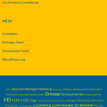
Zuchtreport Luxemburg
META
Anmelden
Eintrags-Feed
Kommentar-Feed
WordPress.org
Ausschreibungen National
Belgien
Bettendorf
Bettendorf
2015
Beaufort
Dressur
Dressurturnier
Charlotte
Charlotte Bettendorf
Ewen Marcel
FEI
FLSE
FLSE-Cup
Hengst
HIPPOshop
Frankreich
Hannoveraner
HIPPOshop
Luxemburger Im Ausland
Luxemburg
Lehrgänge
Marcel
Leudelange