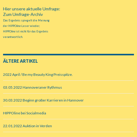
Hier unsere aktuelle Umfrage:
Zum Umfrage-Archiv
Das Ergebnis spiegelt die Meinung
der HIPPO
line
-Leser wieder,
HIPPO
line
ist nicht für das Ergebnis
verantwortlich.
ÄLTERE ARTIKEL
2022 April / Be my Beauty King Preisspitze.
03.05.2022 Hannoveraner Rythmus
30.03.2022 Beginn großer Karrieren in Hannover
HIPPOline bei Socialmedia
22.01.2022 Auktion in Verden