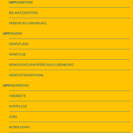
HIPPO
PARTNER
RELAIS ÉQUESTRES
VEREINE IN LUXEMBURG
HIPPO
NEWS
NEWS FLASH
NEWS FLSE
NEWS RUND UMS PFERD AUS LUXEMBURG
NEWS INTERNATIONAL
HIPPO
EXPERTEN
TIERÄRZTE
HUFPFLEGE
JURA
AUSBILDUNG