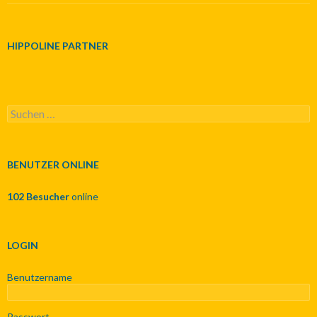
HIPPOLINE PARTNER
S
u
c
h
e
BENUTZER ONLINE
n
n
102 Besucher
online
a
c
h
:
LOGIN
Benutzername
Passwort