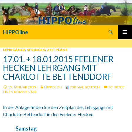
Suchen
HIPPOline
SPRINGE
PRIMÄR
ZUM
MENÜ
INHALT
LEHRGÄNGE
,
SPRINGEN
,
ZEITPLÄNE
17.01. + 18.01.2015 FEELENER
HECKEN LEHRGANG MIT
CHARLOTTE BETTENDDORF
15. JANUAR 2015
HIPPOLOU
238 MAL GELESEN
SCHREIBE
EINEN KOMMENTAR
In der Anlage finden Sie den Zeitplan des Lehrgangs mit
Charlotte Bettendorf in den Feelener Hecken
Samstag