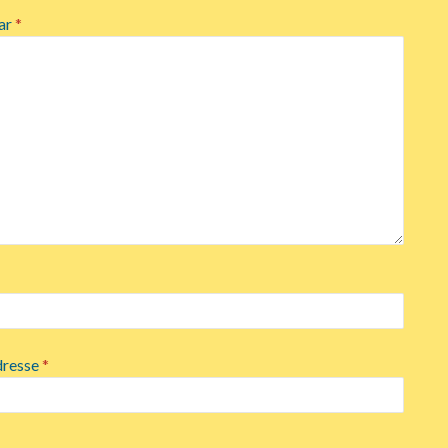
ar
*
dresse
*