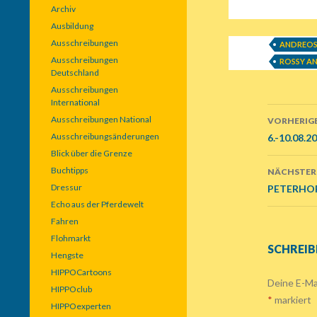
Archiv
Ausbildung
Ausschreibungen
ANDREOS
Ausschreibungen
ROSSY AN
Deutschland
Ausschreibungen
International
Ausschreibungen National
VORHERIGE
Beitr
Ausschreibungsänderungen
6.-10.08.2
Blick über die Grenze
Navig
Buchtipps
NÄCHSTER
Dressur
PETERHOF 
Echo aus der Pferdewelt
Fahren
Flohmarkt
SCHREIB
Hengste
HIPPOCartoons
Deine E-Mai
HIPPOclub
*
markiert
HIPPOexperten