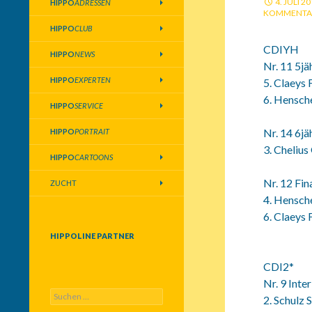
4. JULI 2
HIPPO
ADRESSEN
KOMMENTA
HIPPO
CLUB
CDIYH
HIPPO
NEWS
Nr. 11 5jä
HIPPO
EXPERTEN
5. Claeys
6. Hensch
HIPPO
SERVICE
Nr. 14 6jä
HIPPO
PORTRAIT
3. Chelius
HIPPO
CARTOONS
Nr. 12 Fin
ZUCHT
4. Hensch
6. Claeys
HIPPOLINE PARTNER
CDI2*
Nr. 9 Inte
S
2. Schulz 
u