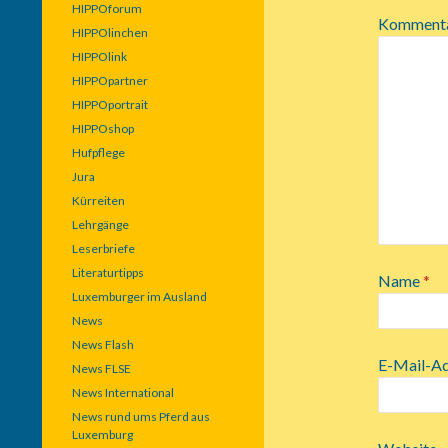
HIPPOforum
Komment
HIPPOlinchen
HIPPOlink
HIPPOpartner
HIPPOportrait
HIPPOshop
Hufpflege
Jura
Kürreiten
Lehrgänge
Leserbriefe
Literaturtipps
Name
*
Luxemburger im Ausland
News
News Flash
E-Mail-A
News FLSE
News International
News rund ums Pferd aus
Luxemburg