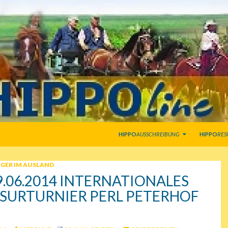
SPRINGE ZUM INHALT
HIPPO
AUSSCHREIBUNG
HIPPO
RES
GER IM AUSLAND
29.06.2014 INTERNATIONALES
SURTURNIER PERL PETERHOF
)