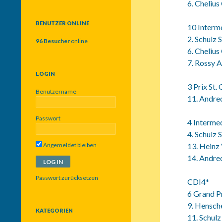
6. Cheliu
c
h
e
BENUTZER ONLINE
10 Interm
n
2. Schulz 
n
96 Besucher
online
a
6. Cheliu
c
7. Rossy A
h
LOGIN
:
3 Prix St.
Benutzername
11. Andre
Passwort
4 Intermed
4. Schulz
Angemeldet bleiben
13. Heinz
14. Andre
Passwort zurücksetzen
CDI4*
6 Grand P
9. Hensch
KATEGORIEN
11. Schul