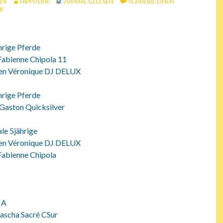
014
HIPPOLINE
206 MAL GELESEN
SCHREIBE EINEN
R
hrige Pferde
 Fabienne Chipola 11
en Véronique DJ DELUX
hrige Pferde
 Gaston Quicksilver
ale 5jährige
en Véronique DJ DELUX
 Fabienne Chipola
r A
Sascha Sacré CSur