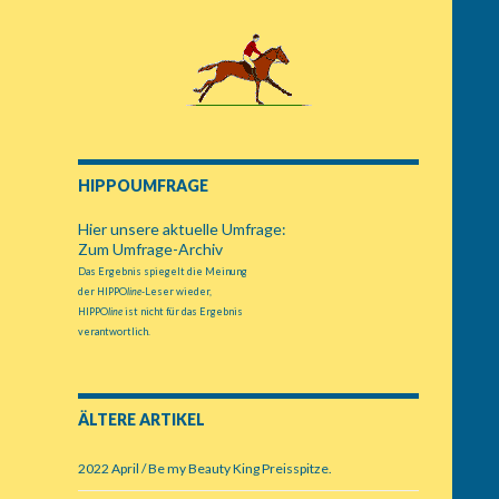
HIPPOUMFRAGE
Hier unsere aktuelle Umfrage:
Zum Umfrage-Archiv
Das Ergebnis spiegelt die Meinung
der HIPPO
line
-Leser wieder,
HIPPO
line
ist nicht für das Ergebnis
verantwortlich.
ÄLTERE ARTIKEL
2022 April / Be my Beauty King Preisspitze.