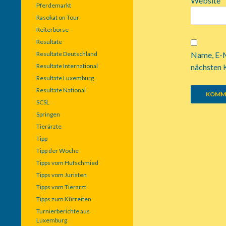
Website
Pferdemarkt
Rasokat on Tour
Reiterbörse
Resultate
Resultate Deutschland
Name, E-M
Resultate International
nächsten 
Resultate Luxemburg
Resultate National
SCSL
Springen
Tierärzte
Tipp
Tipp der Woche
Tipps vom Hufschmied
Tipps vom Juristen
Tipps vom Tierarzt
Tipps zum Kürreiten
Turnierberichte aus
Luxemburg