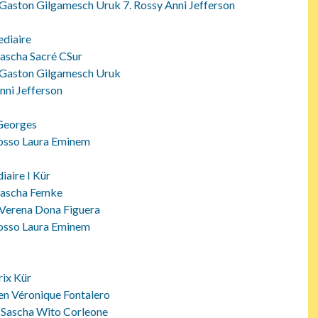
s Gaston Gilgamesch Uruk 7. Rossy Anni Jefferson
ediaire
Sascha Sacré CSur
s Gaston Gilgamesch Uruk
nni Jefferson
 Georges
osso Laura Eminem
iaire I Kür
 Sascha Femke
 Verena Dona Figuera
osso Laura Eminem
rix Kür
en Véronique Fontalero
z Sascha Wito Corleone