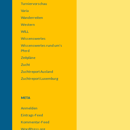
Turniervorschau
Varia
Wanderreiten
Western
WILL
Wissenswertes
Wissenswertes rund um's
Pferd
Zeitpläne
Zucht
Zuchtreport Ausland
Zuchtreport Luxemburg
META
Anmelden
Eintrags-Feed
Kommentar-Feed
WordPress.org