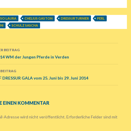
SO LAURA
CHELIUS GASTON
DRESSURTURNIER
PERL
NI
SCHULZ SASCHA
R BEITRAG
ags-
014 WM der Jungen Pferde in Verden
ation
 BEITRAG
DRESSUR GALA vom 25. Juni bis 29. Juni 2014
E EINEN KOMMENTAR
l-Adresse wird nicht veröffentlicht.
Erforderliche Felder sind mit