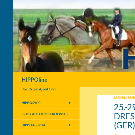
Suchen
HIPPOline
Das Original, seit 1995
LUXEMBUR
HIPPO
SHOP
25.-
DRES
ECHO AUS DER PFERDEWELT
(GER
HIPPO
AGENDA